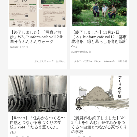
【終了しました】「写真と散
【終了しました】11月27日
歩」WS／bioform cafe vol12＠
（木）bioform cafe vol12「都市
国分寺ぶんぶんウォーク
農地を、緑と暮らしを育む場所
へ」
2025年11月5日
2025年10月23日
ぶんぶんウォーク
お知らせ
タネニハの森FarmVillage
bioformcafe
お知らせ
【Report】「住みかをつくる〜
【満員御礼/終了しました】Vol.
自然とつながる家づくりの学
5「土を仕込む」＠住みかをつ
校」vol4.「だるま窯 いぶし
くる〜自然とつながる家づくり
瓦」
の学校