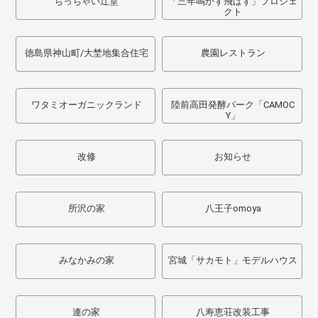
ちっちゃい辻堂
「三年鳴かず飛ばず」プロジェ
クト
徳島県神山町/大埜地集合住宅
農園レストラン
ワタミオーガニックランド
陸前高田発酵パーク「CAMOC
Y」
改修
お知らせ
所沢の家
八王子omoya
みなかみの家
宮城「サカモト」モデルハウス
連の家
八寿恵荘改装工事