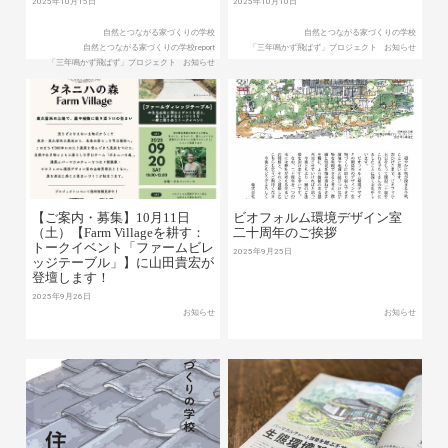
2025年10月15日
2025年10月10日
自然とつながる家づくりの学校
自然とつながる家づくりの学校
自然とつながる家づくりの学校report
「三年鳴かず飛ばず」プロジェクト
お知らせ
「三年鳴かず飛ばず」プロジェクト
お知らせ
【ご案内・募集】10月11日
ビオフォルム環境デザイン室
（土）【Farm Villageを耕す：
二十周年のご挨拶
トークイベント「ファームビレ
2025年9月25日
ッジテーブル」】に山田貴宏が
登壇します！
2025年9月26日
お知らせ
お知らせ