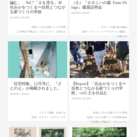
編む」、Vol.7「土を塗る」＠
（土）『タネニハの森. Farm Vil
住みかをつくる〜自然とつなが
lage』建築説明会
る家づくりの学校
2025年12月9日
2025年12月12日
自然とつながる家づくりの学校
タネニハの森FarmVillage
「三年鳴かず飛ばず」プロジェクト
お知らせ
講演・イベント（パーマルチャー/建築）
お知らせ
「住宅特集」12月号に、『さ
【Report】「住みかをつくる〜
とのえ』が掲載されました。
自然とつながる家づくりの学
校」vol5.土を仕込む
2025年11月20日
2025年11月10日
メディア掲載
お知らせ
自然とつながる家づくりの学校
宮城「サカモト」モデルハウス
自然とつながる家づくりの学校report
「三年鳴かず飛ばず」プロジェクト