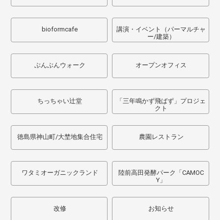
bioformcafe
講演・イベント（パーマルチャ
ー/建築）
ぶんぶんウォーク
オープンオフィス
ちっちゃい辻堂
「三年鳴かず飛ばず」プロジェ
クト
徳島県神山町/大埜地集合住宅
農園レストラン
ワタミオーガニックランド
陸前高田発酵パーク「CAMOC
Y」
改修
お知らせ