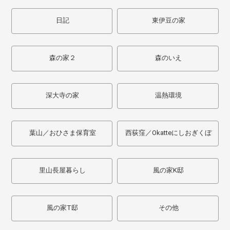
日記
東伊豆の家
森の家２
森のいえ
深大寺の家
温熱環境
葉山／おひさま保育室
西荻窪／Okatteにしおぎくぼ
里山長屋暮らし
風の家K邸
風の家T邸
その他