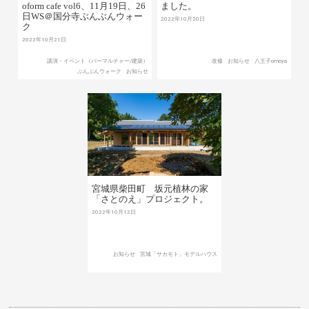
oform cafe vol6、11月19日、26
ました。
日WS＠国分寺ぶんぶんウォー
2022年10月20日
ク
2022年10月21日
講演・イベント（パーマルチャー/建築）
改修
お知らせ
八王子omoya
ぶんぶんウォーク
お知らせ
宮城県柴田町 坂元植林の家
「さとのえ」プロジェクト。
2022年10月12日
お知らせ
宮城「サカモト」モデルハウス