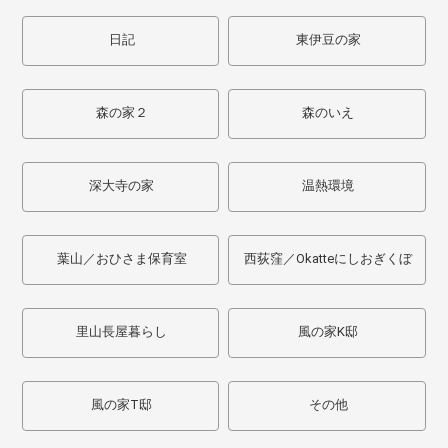
日記
東伊豆の家
森の家２
森のいえ
深大寺の家
温熱環境
葉山／おひさま保育室
西荻窪／Okatteにしおぎくぼ
里山長屋暮らし
風の家K邸
風の家T邸
その他