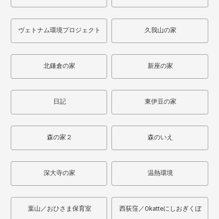
ヴェトナム環境プロジェクト
久我山の家
北鎌倉の家
新座の家
日記
東伊豆の家
森の家２
森のいえ
深大寺の家
温熱環境
葉山／おひさま保育室
西荻窪／Okatteにしおぎくぼ