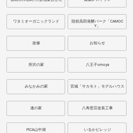
ワタミオーガニックランド
陸前高田発酵パーク「CAMOC
Y」
改修
お知らせ
所沢の家
八王子omoya
みなかみの家
宮城「サカモト」モデルハウス
連の家
八寿恵荘改装工事
PICA山中湖
いるかビレッジ