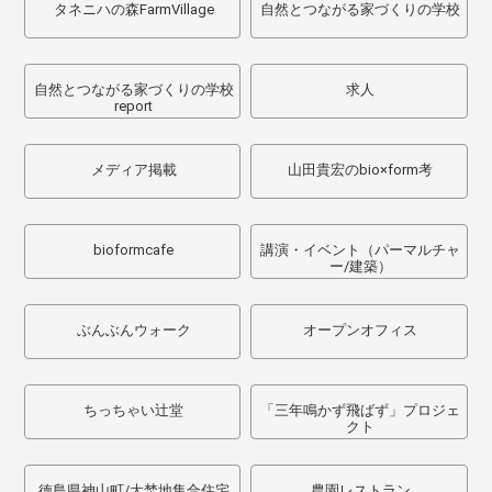
タネニハの森FarmVillage
自然とつながる家づくりの学校
自然とつながる家づくりの学校
求人
report
メディア掲載
山田貴宏のbio×form考
bioformcafe
講演・イベント（パーマルチャ
ー/建築）
ぶんぶんウォーク
オープンオフィス
ちっちゃい辻堂
「三年鳴かず飛ばず」プロジェ
クト
徳島県神山町/大埜地集合住宅
農園レストラン