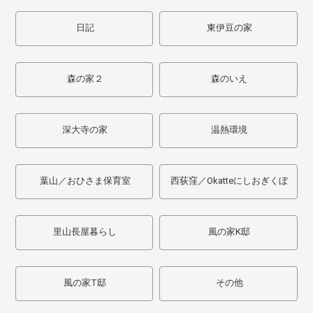
日記
東伊豆の家
森の家２
森のいえ
深大寺の家
温熱環境
葉山／おひさま保育室
西荻窪／Okatteにしおぎくぼ
里山長屋暮らし
風の家K邸
風の家T邸
その他