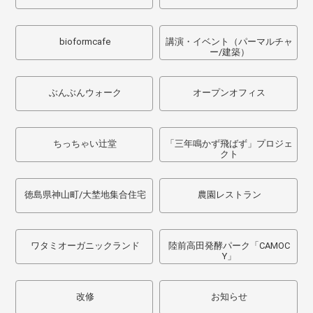
bioformcafe
講演・イベント（パーマルチャ
ー/建築）
ぶんぶんウォーク
オープンオフィス
ちっちゃい辻堂
「三年鳴かず飛ばず」プロジェ
クト
徳島県神山町/大埜地集合住宅
農園レストラン
ワタミオーガニックランド
陸前高田発酵パーク「CAMOC
Y」
改修
お知らせ