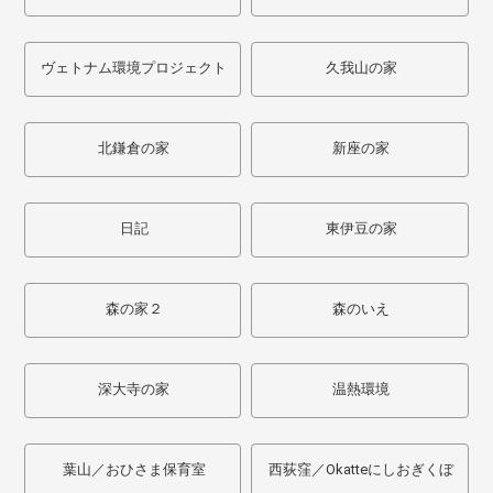
ヴェトナム環境プロジェクト
久我山の家
北鎌倉の家
新座の家
日記
東伊豆の家
森の家２
森のいえ
深大寺の家
温熱環境
葉山／おひさま保育室
西荻窪／Okatteにしおぎくぼ