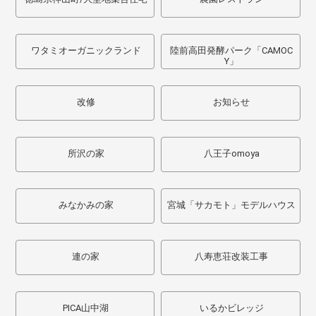
ワタミオーガニックランド
陸前高田発酵パーク「CAMOC
Y」
改修
お知らせ
所沢の家
八王子omoya
みなかみの家
宮城「サカモト」モデルハウス
連の家
八寿恵荘改装工事
PICA山中湖
いるかビレッジ