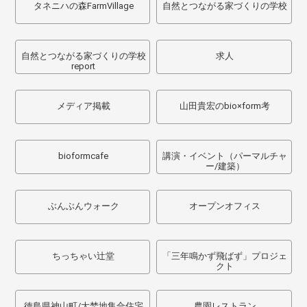
タネニハの森FarmVillage
自然とつながる家づくりの学校
自然とつながる家づくりの学校
求人
report
メディア掲載
山田貴宏のbio×form考
bioformcafe
講演・イベント（パーマルチャ
ー/建築）
ぶんぶんウォーク
オープンオフィス
ちっちゃい辻堂
「三年鳴かず飛ばず」プロジェ
クト
徳島県神山町/大埜地集合住宅
農園レストラン