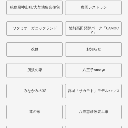
徳島県神山町/大埜地集合住宅
農園レストラン
ワタミオーガニックランド
陸前高田発酵パーク「CAMOC
Y」
改修
お知らせ
所沢の家
八王子omoya
みなかみの家
宮城「サカモト」モデルハウス
連の家
八寿恵荘改装工事