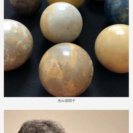
光ル泥団子