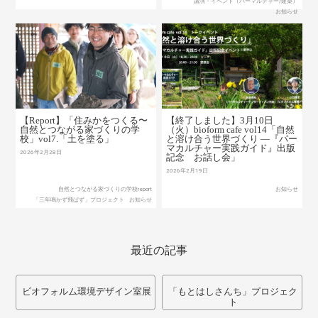
講演・イベント（パーマルチャー/建築）
お知らせ
【Report】「住みかをつくる〜
【終了しました】3月10日
自然とつながる家づくりの学
（火）bioform cafe vol14「自然
校」vol7.「土を塗る」
と溶け合う世界づくり ―『パー
マカルチャー実践ガイド』出版
2026年2月28日
記念 お話し会」
2026年2月19日
自然とつながる家づくりの学校report
お知らせ
「三年鳴かず飛ばず」プロジェクト
お知らせ
最近の記事
ビオフォルム環境デザイン室展
「もとはしさんち」プロジェク
ト