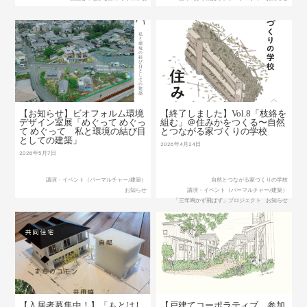
【お知らせ】ビオフォルム環境
【終了しました】Vol.8「枝絡を
デザイン室展「めぐって めぐっ
組む」＠住みかをつくる〜自然
て めぐって 私と環境の結び目
とつながる家づくりの学校
としての建築」
2026年4月24日
2026年5月7日
講演・イベント（パーマルチャー/建築）
自然とつながる家づくりの学校
お知らせ
講演・イベント（パーマルチャー/建築）
「三年鳴かず飛ばず」プロジェクト
お知らせ
【入居者募集中！】「もとはし
【戸建てコーポラティブ 参加