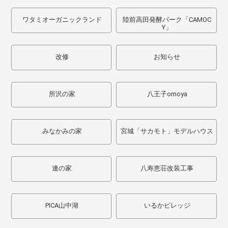
ワタミオーガニックランド
陸前高田発酵パーク「CAMOC
Y」
改修
お知らせ
所沢の家
八王子omoya
みなかみの家
宮城「サカモト」モデルハウス
連の家
八寿恵荘改装工事
PICA山中湖
いるかビレッジ