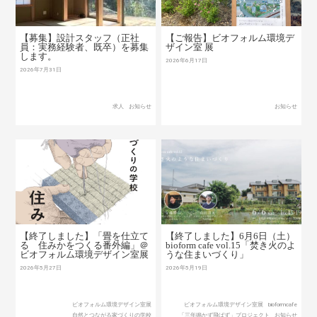
【募集】設計スタッフ（正社
【ご報告】ビオフォルム環境デ
員：実務経験者、既卒）を募集
ザイン室 展
します。
2026年6月17日
2026年7月31日
求人
お知らせ
お知らせ
【終了しました】「畳を仕立て
【終了しました】6月6日（土）
る 住みかをつくる番外編」＠
bioform cafe vol.15「焚き火のよ
ビオフォルム環境デザイン室展
うな住まいづくり」
2026年5月27日
2026年5月19日
ビオフォルム環境デザイン室展
ビオフォルム環境デザイン室展
bioformcafe
自然とつながる家づくりの学校
「三年鳴かず飛ばず」プロジェクト
お知らせ