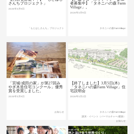
さんちプロジェクト」
者募集中】「タネニハの森 Farm
Village」。
2026年3月9日
2026年3月9日
「もとはしさんち」プロジェクト
タネニハの森FarmVillage
「宮城/成田の家」が第27回み
【終了しました】3月5日(木)
やぎ木造住宅コンクール」優秀
「タネニハの森Farm Village」住
賞を受賞しました。
宅説明会
2026年3月9日
2026年3月2日
お知らせ
タネニハの森FarmVillage
講演・イベント（パーマルチャー/建築）
お知らせ