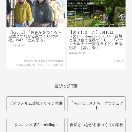
【Report】「住みかをつくる〜
【終了しました】3月10日
自然とつながる家づくりの学
（火）bioform cafe vol14「自然
校」vol7.「土を塗る」
と溶け合う世界づくり ―『パー
マカルチャー実践ガイド』出版
2026年2月28日
記念 お話し会」
2026年2月19日
自然とつながる家づくりの学校report
お知らせ
「三年鳴かず飛ばず」プロジェクト
お知らせ
最近の記事
ビオフォルム環境デザイン室展
「もとはしさんち」プロジェク
ト
タネニハの森FarmVillage
自然とつながる家づくりの学校