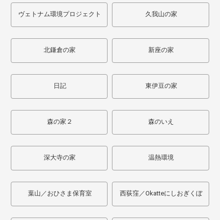
ヴェトナム環境プロジェクト
久我山の家
北鎌倉の家
新座の家
日記
東伊豆の家
森の家２
森のいえ
深大寺の家
温熱環境
葉山／おひさま保育室
西荻窪／Okatteにしおぎくぼ