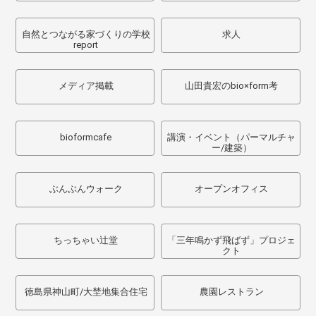
自然とつながる家づくりの学校
求人
report
メディア掲載
山田貴宏のbio×form考
bioformcafe
講演・イベント（パーマルチャ
ー/建築）
ぶんぶんウォーク
オープンオフィス
ちっちゃい辻堂
「三年鳴かず飛ばず」プロジェ
クト
徳島県神山町/大埜地集合住宅
農園レストラン