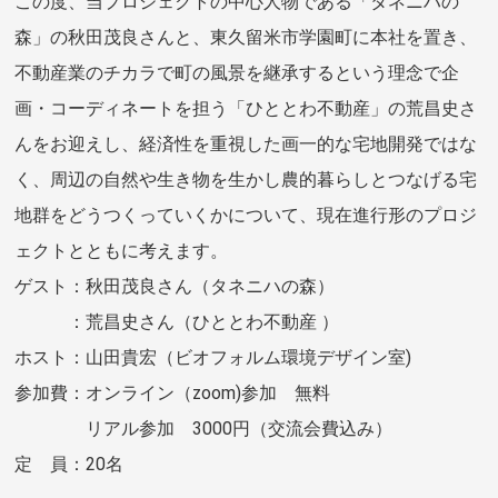
この度、当プロジェクトの中心人物である「タネニハの
森」の秋田茂良さんと、東久留米市学園町に本社を置き、
不動産業のチカラで町の風景を継承するという理念で企
画・コーディネートを担う「ひととわ不動産」の荒昌史さ
んをお迎えし、経済性を重視した画一的な宅地開発ではな
く、周辺の自然や生き物を生かし農的暮らしとつなげる宅
地群をどうつくっていくかについて、現在進行形のプロジ
ェクトとともに考えます。
ゲスト：秋田茂良さん（タネニハの森）
：荒昌史さん（ひととわ不動産 ）
ホスト：山田貴宏（ビオフォルム環境デザイン室)
参加費：オンライン（zoom)参加 無料
リアル参加 3000円（交流会費込み）
定 員：20名