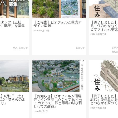
スタッフ（正社
【ご報告】ビオフォルム環境デ
【終了しました】
者、既卒）を募集
ザイン室 展
る 住みかをつく
ビオフォルム環境
2026年6月17日
2026年5月27日
求人
お知らせ
お知らせ
ビオ
自然
】6月6日（土）
【お知らせ】ビオフォルム環境
【終了しました】V
 vol.15「焚き火のよ
デザイン室展「めぐって めぐっ
組む」＠住みかを
くり」
て めぐって 私と環境の結び目
とつながる家づく
としての建築」
2026年4月24日
2026年5月7日