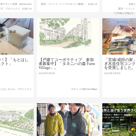
環境デザイン室展
bioformcafe
講演・イベント（パーマルチャー/建築）
お知らせ
自然
ばず」プロジェクト
お知らせ
講演・イベント
「三年鳴かず飛ばず
中！】「もとはし
【戸建てコーポラティブ 参加
「宮城/成田の家
ェクト」
者募集中】「タネニハの森 Farm
ぎ木造住宅コンク
Village」。
を受賞しました。
2026年3月9日
2026年3月9日
もとはしさんち」プロジェクト
タネニハの森FarmVillage