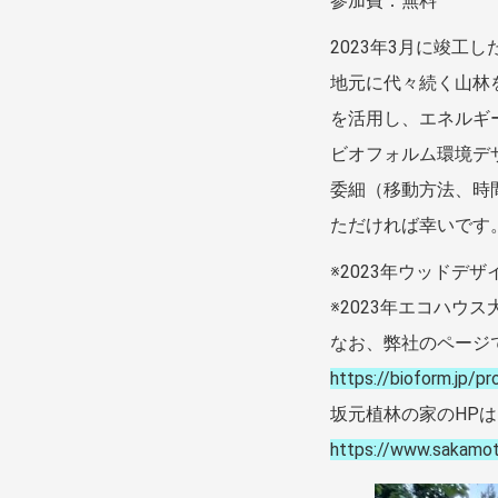
参加費：無料
2023年3月に竣工
地元に代々続く山林
を活用し、エネルギ
ビオフォルム環境デ
委細（移動方法、時
ただければ幸いで
※2023年ウッドデ
※2023年エコハウ
なお、弊社のページ
https://bioform.jp/p
坂元植林の家のHP
https://www.sakamot