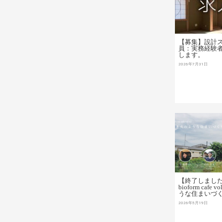
【募集】設計
員：実務経験
します。
2026年7月31日
【終了しました
bioform cafe
うな住まいづ
2026年5月19日