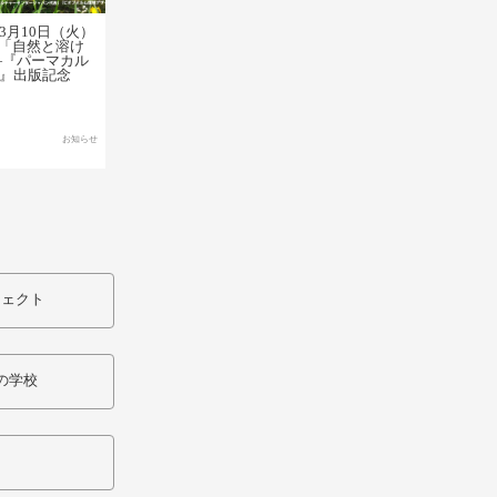
3月10日（火）
vol14「自然と溶け
―『パーマカル
ド』出版記念
お知らせ
ジェクト
の学校