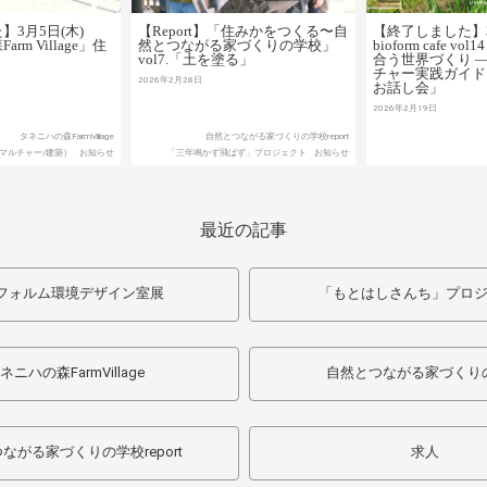
3月5日(木)
【Report】「住みかをつくる〜自
【終了しました】
rm Village」住
然とつながる家づくりの学校」
bioform cafe 
vol7.「土を塗る」
合う世界づくり 
チャー実践ガイ
2026年2月28日
お話し会」
2026年2月19日
タネニハの森FarmVillage
自然とつながる家づくりの学校report
マルチャー/建築）
お知らせ
「三年鳴かず飛ばず」プロジェクト
お知らせ
最近の記事
フォルム環境デザイン室展
「もとはしさんち」プロ
ネニハの森FarmVillage
自然とつながる家づくり
ながる家づくりの学校report
求人