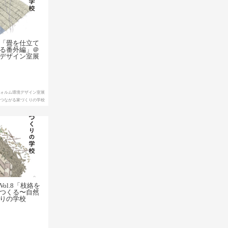
「畳を仕立て
る番外編」＠
デザイン室展
フォルム環境デザイン室展
とつながる家づくりの学校
ol.8「枝絡を
つくる〜自然
りの学校