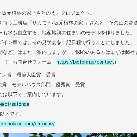
した坂元植林の家『さとのえ』プロジェクト。
を持つ工務店「サカモト/坂元植林の家 」さんと、その山の資
ーも水も自立する、地産地消の住まいのモデルを作りました。
ザイン室では、その見学会を上記日程で行うことにしました。
間など）はまたご案内しますが、ご関心のある方はまずは弊社
す。（→お問合せフォーム
https://bioform.jp/contact
）
ザイン賞 環境大臣賞 受賞
ス大賞 モデルハウス部門 優秀賞 受賞
では以下でご案内しています。
roject/satonoe
は以下です。
o-shokurin.com/satonoe/