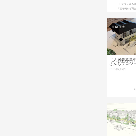
ビオフォルム
「三年鳴かず飛
【入居者募集
さんちプロジ
2026年3月9日
「