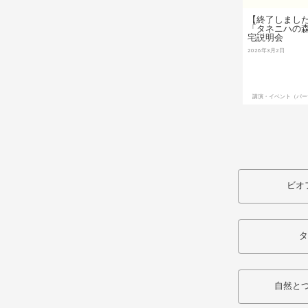
【終了しました】
「タネニハの森Fa
宅説明会
2026年3月2日
講演・イベント（パー
ビオ
タ
自然とつ