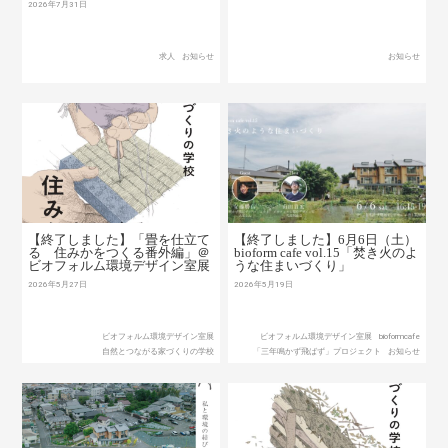
2026年7月31日
求人
お知らせ
お知らせ
【終了しました】「畳を仕立て
【終了しました】6月6日（土）
る 住みかをつくる番外編」＠
bioform cafe vol.15「焚き火のよ
ビオフォルム環境デザイン室展
うな住まいづくり」
2026年5月27日
2026年5月19日
ビオフォルム環境デザイン室展
ビオフォルム環境デザイン室展
bioformcafe
自然とつながる家づくりの学校
「三年鳴かず飛ばず」プロジェクト
お知らせ