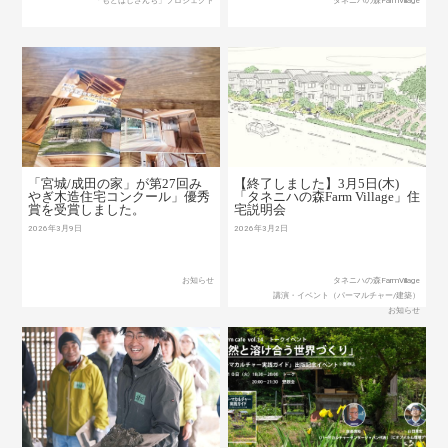
「もとはしさんち」プロジェクト
タネニハの森FarmVillage
「宮城/成田の家」が第27回み
【終了しました】3月5日(木)
やぎ木造住宅コンクール」優秀
「タネニハの森Farm Village」住
賞を受賞しました。
宅説明会
2026年3月9日
2026年3月2日
お知らせ
タネニハの森FarmVillage
講演・イベント（パーマルチャー/建築）
お知らせ