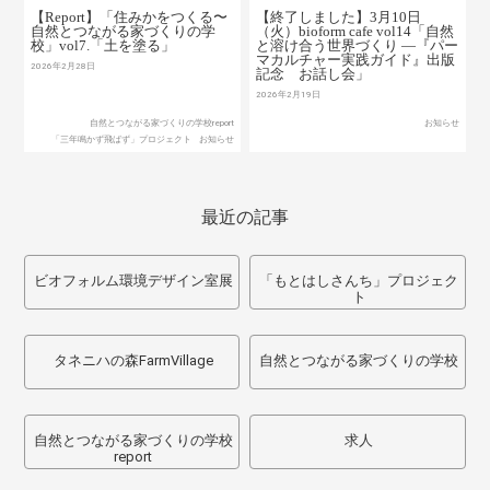
【Report】「住みかをつくる〜
【終了しました】3月10日
自然とつながる家づくりの学
（火）bioform cafe vol14「自然
校」vol7.「土を塗る」
と溶け合う世界づくり ―『パー
マカルチャー実践ガイド』出版
2026年2月28日
記念 お話し会」
2026年2月19日
自然とつながる家づくりの学校report
お知らせ
「三年鳴かず飛ばず」プロジェクト
お知らせ
最近の記事
ビオフォルム環境デザイン室展
「もとはしさんち」プロジェク
ト
タネニハの森FarmVillage
自然とつながる家づくりの学校
自然とつながる家づくりの学校
求人
report