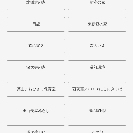
北鎌倉の家
新座の家
日記
東伊豆の家
森の家２
森のいえ
深大寺の家
温熱環境
葉山／おひさま保育室
西荻窪／Okatteにしおぎくぼ
里山長屋暮らし
風の家K邸
風の家T邸
その他