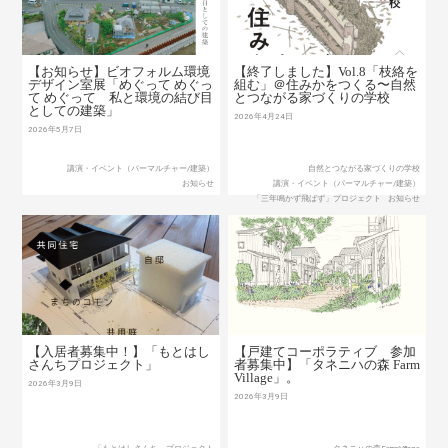
【お知らせ】ビオフォルム環境
【終了しました】Vol.8「枝絡を
デザイン室展「めぐって めぐっ
組む」＠住みかをつくる〜自然
て めぐって 私と環境の結び目
とつながる家づくりの学校
としての建築」
2026年4月24日
2026年5月7日
講演・イベント（パーマルチャー/建築）
自然とつながる家づくりの学校
お知らせ
講演・イベント（パーマルチャー/建築）
「三年鳴かず飛ばず」プロジェクト
お知らせ
【入居者募集中！】「もとはし
【戸建てコーポラティブ 参加
さんちプロジェクト」
者募集中】「タネニハの森 Farm
Village」。
2026年3月9日
2026年3月9日