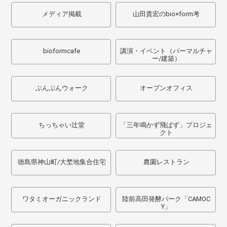
メディア掲載
山田貴宏のbio×form考
bioformcafe
講演・イベント（パーマルチャ
ー/建築）
ぶんぶんウォーク
オープンオフィス
ちっちゃい辻堂
「三年鳴かず飛ばず」プロジェ
クト
徳島県神山町/大埜地集合住宅
農園レストラン
ワタミオーガニックランド
陸前高田発酵パーク「CAMOC
Y」