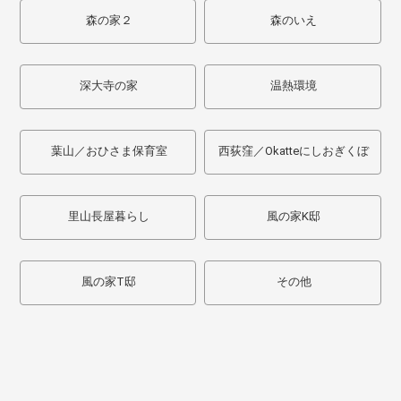
森の家２
森のいえ
深大寺の家
温熱環境
葉山／おひさま保育室
西荻窪／Okatteにしおぎくぼ
里山長屋暮らし
風の家K邸
風の家T邸
その他