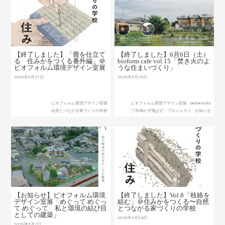
【終了しました】「畳を仕立て
【終了しました】6月6日（土）
る 住みかをつくる番外編」＠
bioform cafe vol.15「焚き火のよ
ビオフォルム環境デザイン室展
うな住まいづくり」
2026年5月27日
2026年5月19日
ビオフォルム環境デザイン室展
ビオフォルム環境デザイン室展
bioformcafe
自然とつながる家づくりの学校
「三年鳴かず飛ばず」プロジェクト
お知らせ
【お知らせ】ビオフォルム環境
【終了しました】Vol.8「枝絡を
デザイン室展「めぐって めぐっ
組む」＠住みかをつくる〜自然
て めぐって 私と環境の結び目
とつながる家づくりの学校
としての建築」
2026年4月24日
2026年5月7日