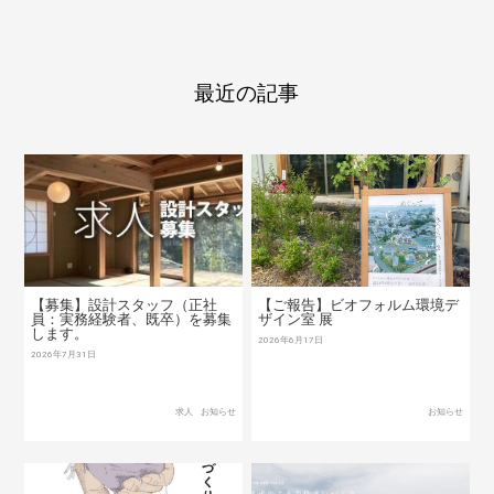
最近の記事
【募集】設計スタッフ（正社
【ご報告】ビオフォルム環境デ
員：実務経験者、既卒）を募集
ザイン室 展
します。
2026年6月17日
2026年7月31日
求人
お知らせ
お知らせ