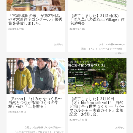
「宮城/成田の家」が第27回み
【終了しました】3月5日(木)
やぎ木造住宅コンクール」優秀
「タネニハの森Farm Village」住
賞を受賞しました。
宅説明会
2026年3月9日
2026年3月2日
お知らせ
タネニハの森FarmVillage
講演・イベント（パーマルチャー/建築）
お知らせ
【Report】「住みかをつくる〜
【終了しました】3月10日
自然とつながる家づくりの学
（火）bioform cafe vol14「自然
校」vol7.「土を塗る」
と溶け合う世界づくり ―『パー
マカルチャー実践ガイド』出版
2026年2月28日
記念 お話し会」
2026年2月19日
自然とつながる家づくりの学校report
お知らせ
「三年鳴かず飛ばず」プロジェクト
お知らせ