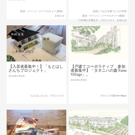
講演・イベント（パーマルチャー/建築）
自然とつながる家づくりの学校
お知らせ
講演・イベント（パーマルチャー/建築）
「三年鳴かず飛ばず」プロジェクト
お知らせ
【入居者募集中！】「もとはし
【戸建てコーポラティブ 参加
さんちプロジェクト」
者募集中】「タネニハの森 Farm
Village」。
2026年3月9日
2026年3月9日
「もとはしさんち」プロジェクト
タネニハの森FarmVillage