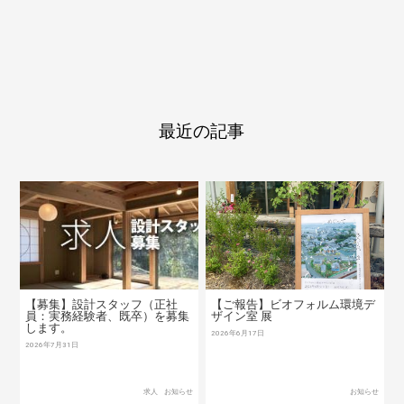
最近の記事
【募集】設計スタッフ（正社
【ご報告】ビオフォルム環境デ
員：実務経験者、既卒）を募集
ザイン室 展
します。
2026年6月17日
2026年7月31日
求人
お知らせ
お知らせ