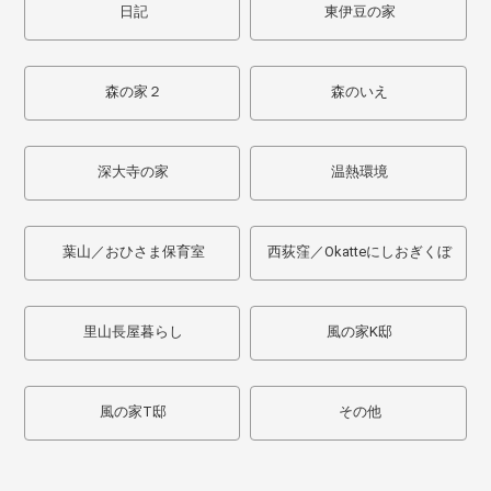
日記
東伊豆の家
森の家２
森のいえ
深大寺の家
温熱環境
葉山／おひさま保育室
西荻窪／Okatteにしおぎくぼ
里山長屋暮らし
風の家K邸
風の家T邸
その他