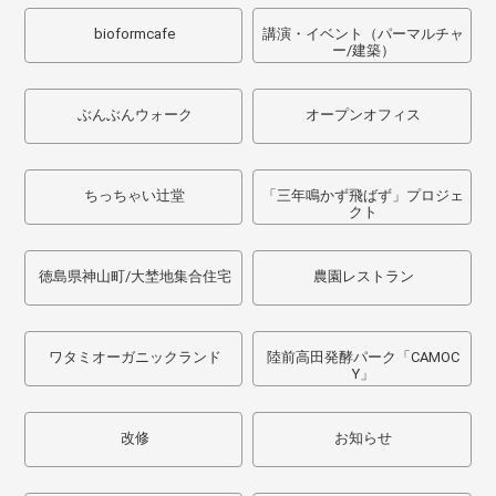
bioformcafe
講演・イベント（パーマルチャ
ー/建築）
ぶんぶんウォーク
オープンオフィス
ちっちゃい辻堂
「三年鳴かず飛ばず」プロジェ
クト
徳島県神山町/大埜地集合住宅
農園レストラン
ワタミオーガニックランド
陸前高田発酵パーク「CAMOC
Y」
改修
お知らせ