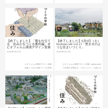
【終了しました】「畳を仕立て
【終了しました】6月6日（土）
る 住みかをつくる番外編」＠
bioform cafe vol.15「焚き火のよ
ビオフォルム環境デザイン室展
うな住まいづくり」
2026年5月27日
2026年5月19日
ビオフォルム環境デザイン室展
ビオフォルム環境デザイン室展
bioformcafe
自然とつながる家づくりの学校
「三年鳴かず飛ばず」プロジェクト
お知らせ