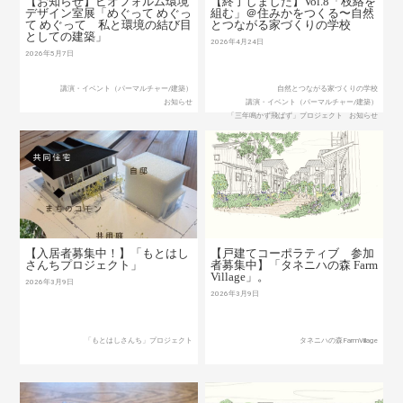
【お知らせ】ビオフォルム環境
【終了しました】Vol.8「枝絡を
デザイン室展「めぐって めぐっ
組む」＠住みかをつくる〜自然
て めぐって 私と環境の結び目
とつながる家づくりの学校
としての建築」
2026年4月24日
2026年5月7日
講演・イベント（パーマルチャー/建築）
自然とつながる家づくりの学校
お知らせ
講演・イベント（パーマルチャー/建築）
「三年鳴かず飛ばず」プロジェクト
お知らせ
【入居者募集中！】「もとはし
【戸建てコーポラティブ 参加
さんちプロジェクト」
者募集中】「タネニハの森 Farm
Village」。
2026年3月9日
2026年3月9日
「もとはしさんち」プロジェクト
タネニハの森FarmVillage