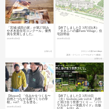
「宮城/成田の家」が第27回み
【終了しました】3月5日(木)
やぎ木造住宅コンクール」優秀
「タネニハの森Farm Village」住
賞を受賞しました。
宅説明会
2026年3月9日
2026年3月2日
お知らせ
タネニハの森FarmVillage
講演・イベント（パーマルチャー/建築）
お知らせ
【Report】「住みかをつくる〜
【終了しました】3月10日
自然とつながる家づくりの学
（火）bioform cafe vol14「自然
校」vol7.「土を塗る」
と溶け合う世界づくり ―『パー
マカルチャー実践ガイド』出版
2026年2月28日
記念 お話し会」