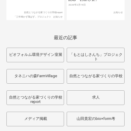
2026年2月19日
自然とつながる家づくりの学校report
お知らせ
「三年鳴かず飛ばず」プロジェクト
お知らせ
最近の記事
ビオフォルム環境デザイン室展
「もとはしさんち」プロジェク
ト
タネニハの森FarmVillage
自然とつながる家づくりの学校
自然とつながる家づくりの学校
求人
report
メディア掲載
山田貴宏のbio×form考