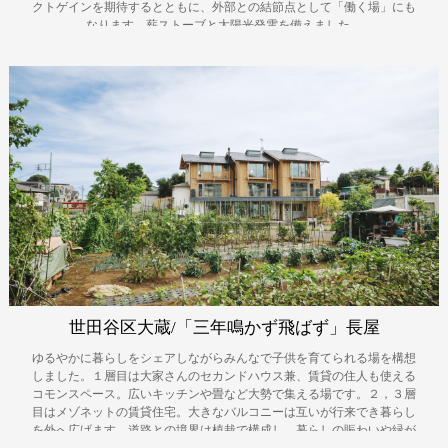
クトゲインを期待するとともに、外部との結節点として「働く場」にも
なります。薪ストーブと太陽光発電を備えました。
世田谷区大蔵/「三年鳴かず飛ばず」長屋
ゆるやかに暮らしをシェアしながらみんなで子供を育てられる場を構想
しました。１層目は大家さんのセカンドハウス兼、賃貸の住人も使える
コモンスペース。広いキッチンや畳など大勢で集える場です。２，３層
目はメゾネットの賃貸住宅。大きなバルコニーは互いが行来でき暮らし
を外へ広げます。道路との境界は植栽で構成し、暮らしの賑わいや緑が