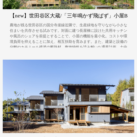
【new】世田谷区大蔵/「三年鳴かず飛ばず」小屋B
農地が残る世田谷区の国分寺崖線近隣で、生産緑地を守りながら小さな
住まいを共存させる試みです。対面に建つ長屋棟に設けた共用キッチン
や風呂のシェアを前提とすることで、小屋の機能を最小化。コストや環
境負荷を抑えることに加え、相互扶助を育みます。また、建築と設備の
分離やカモミール残渣の断熱材、敷地特性を読み解いた通風計画、土中
環境への配慮、ワークショップを通した「現代の結」など、様々な試み
を行う取り組みとなりました。