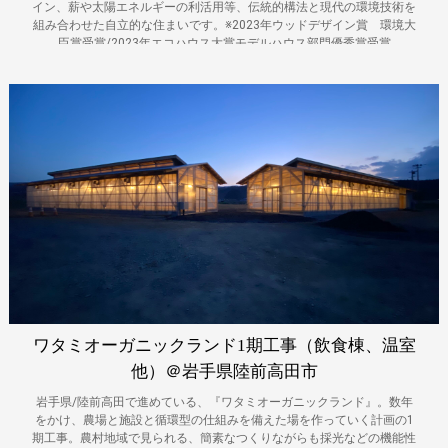
イン、薪や太陽エネルギーの利活用等、伝統的構法と現代の環境技術を
組み合わせた自立的な住まいです。※2023年ウッドデザイン賞 環境大
臣賞受賞/2023年エコハウス大賞モデルハウス部門優秀賞受賞
ワタミオーガニックランド1期工事（飲食棟、温室
他）＠岩手県陸前高田市
岩手県/陸前高田で進めている、『ワタミオーガニックランド』。数年
をかけ、農場と施設と循環型の仕組みを備えた場を作っていく計画の1
期工事。農村地域で見られる、簡素なつくりながらも採光などの機能性