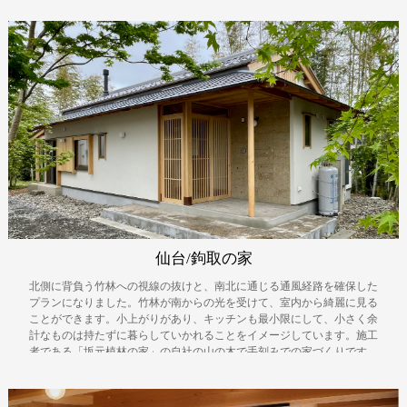
まちへもれだすことを意図しています。
仙台/鉤取の家
北側に背負う竹林への視線の抜けと、南北に通じる通風経路を確保した
プランになりました。竹林が南からの光を受けて、室内から綺麗に見る
ことができます。小上がりがあり、キッチンも最小限にして、小さく余
計なものは持たずに暮らしていかれることをイメージしています。施工
者である「坂元植林の家」の自社の山の木で手刻みでの家づくりです。