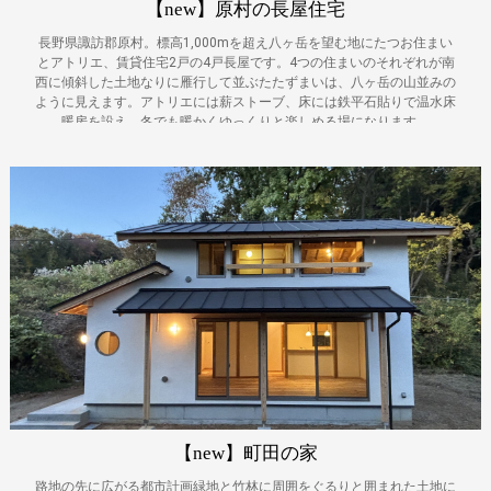
【new】原村の長屋住宅
長野県諏訪郡原村。標高1,000mを超え八ヶ岳を望む地にたつお住まい
とアトリエ、賃貸住宅2戸の4戸長屋です。4つの住まいのそれぞれが南
西に傾斜した土地なりに雁行して並ぶたたずまいは、八ヶ岳の山並みの
ように見えます。アトリエには薪ストーブ、床には鉄平石貼りで温水床
暖房を設え、冬でも暖かくゆっくりと楽しめる場になります。
【new】町田の家
路地の先に広がる都市計画緑地と竹林に周囲をぐるりと囲まれた土地に