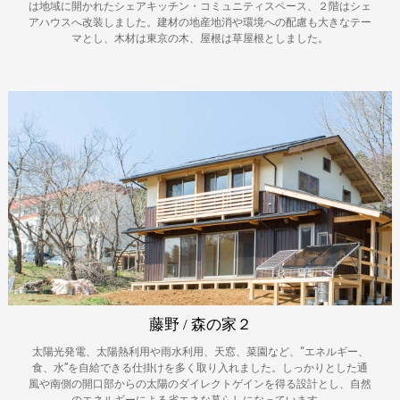
は地域に開かれたシェアキッチン・コミュニティスペース、２階はシェ
アハウスへ改装しました。建材の地産地消や環境への配慮も大きなテー
マとし、木材は東京の木、屋根は草屋根としました。
藤野 / 森の家２
太陽光発電、太陽熱利用や雨水利用、天窓、菜園など、“エネルギー、
食、水”を自給できる仕掛けを多く取り入れました。しっかりとした通
風や南側の開口部からの太陽のダイレクトゲインを得る設計とし、自然