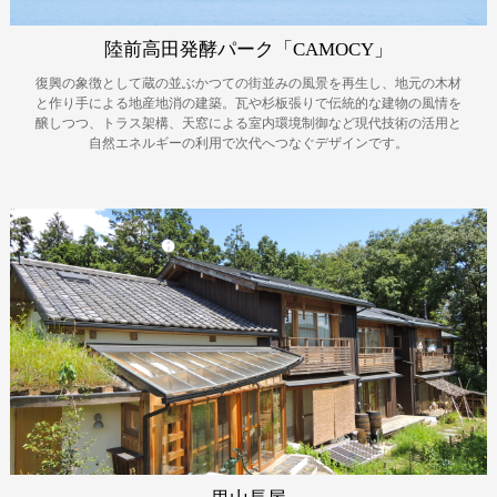
陸前高田発酵パーク「CAMOCY」
復興の象徴として蔵の並ぶかつての街並みの風景を再生し、地元の木材
と作り手による地産地消の建築。瓦や杉板張りで伝統的な建物の風情を
醸しつつ、トラス架構、天窓による室内環境制御など現代技術の活用と
自然エネルギーの利用で次代へつなぐデザインです。