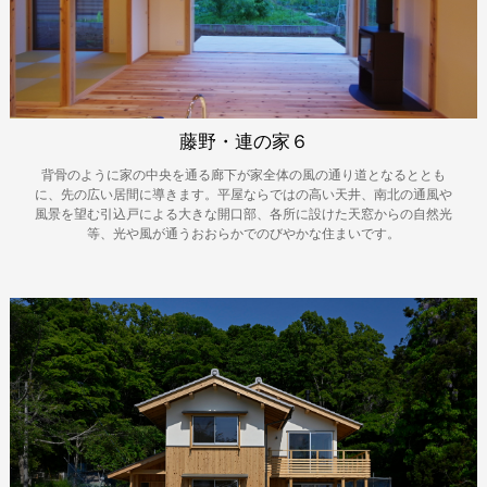
藤野・連の家６
背骨のように家の中央を通る廊下が家全体の風の通り道となるととも
に、先の広い居間に導きます。平屋ならではの高い天井、南北の通風や
風景を望む引込戸による大きな開口部、各所に設けた天窓からの自然光
等、光や風が通うおおらかでのびやかな住まいです。