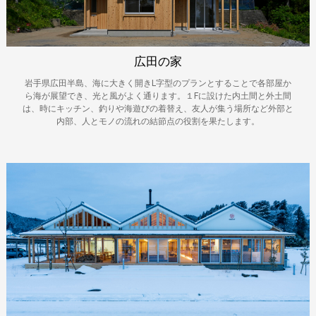
広田の家
岩手県広田半島、海に大きく開きL字型のプランとすることで各部屋か
ら海が展望でき、光と風がよく通ります。１Fに設けた内土間と外土間
は、時にキッチン、釣りや海遊びの着替え、友人が集う場所など外部と
内部、人とモノの流れの結節点の役割を果たします。