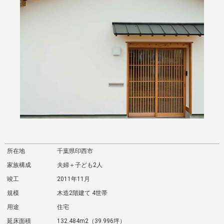
所在地
千葉県印西市
家族構成
夫婦＋子ども2人
竣工
2011年11月
規模
木造2階建て 4世帯
用途
住宅
延床面積
132.484m2（39.996坪）