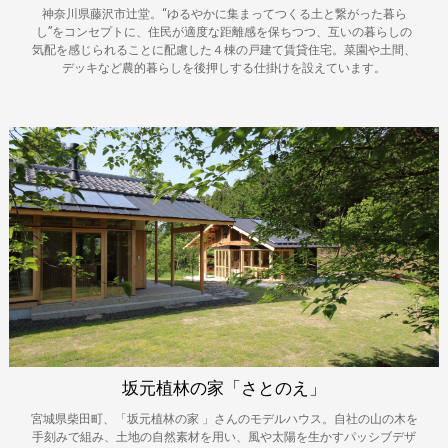
神奈川県藤沢市辻堂。“ゆるやかに集まってつくる土と繋がった暮ら
し”をコンセプトに、住民が適度な距離感を保ちつつ、互いの暮らしの
気配を感じられることに配慮した４棟の戸建て賃貸住宅。菜園や土間、
デッキなど農的暮らしを後押しする仕掛けを設えています。
坂元植林の家「さとのえ」
宮城県柴田町、「坂元植林の家 」さんのモデルハウス。自社の山の木を
手刻みで組み、土地の自然素材を用い、風や太陽を生かすパッシブデザ