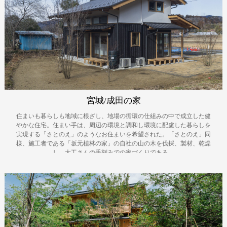
宮城/成田の家
住まいも暮らしも地域に根ざし、地場の循環の仕組みの中で成立した健
やかな住宅。住まい手は、周辺の環境と調和し環境に配慮した暮らしを
実現する「さとのえ」のようなお住まいを希望された。「さとのえ」同
様、施工者である「坂元植林の家」の自社の山の木を伐採、製材、乾燥
し、大工さんの手刻みでの家づくりである。