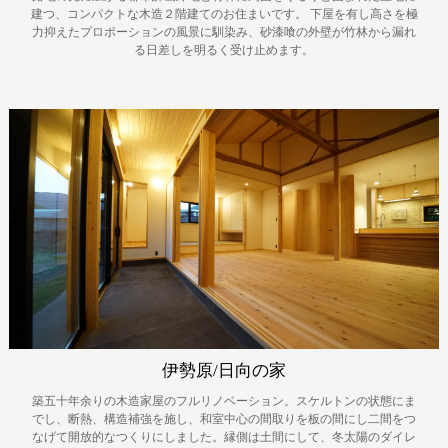
建つ、コンパクトな木造２階建てのお住まいです。
下屋を有し高さを極
力抑えたプロポーションの風景に馴染み、砂漆喰の外壁が竹林から漏れ
る日差しを明るく受け止めます。
伊勢原/日向の家
築五十年余りの木造家屋のフルリノベーション。スケルトンの状態にま
でし、断熱、構造補強を施し、和室中心の間取りを板の間にし二間をつ
なげて開放的なつくりにしました。縁側は土間にして、冬太陽のダイレ