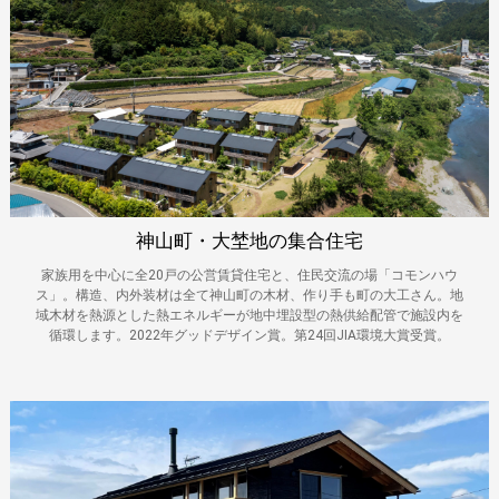
神山町・大埜地の集合住宅
家族用を中心に全20戸の公営賃貸住宅と、住民交流の場「コモンハウ
ス」。構造、内外装材は全て神山町の木材、作り手も町の大工さん。地
域木材を熱源とした熱エネルギーが地中埋設型の熱供給配管で施設内を
循環します。2022年グッドデザイン賞。第24回JIA環境大賞受賞。