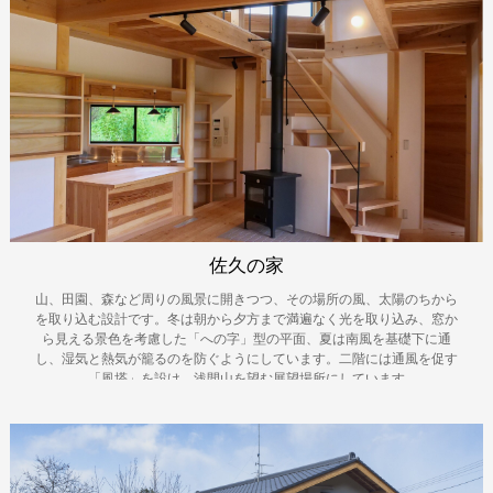
佐久の家
山、田園、森など周りの風景に開きつつ、その場所の風、太陽のちから
を取り込む設計です。冬は朝から夕方まで満遍なく光を取り込み、窓か
ら見える景色を考慮した「への字」型の平面、夏は南風を基礎下に通
し、湿気と熱気が籠るのを防ぐようにしています。二階には通風を促す
「風塔」を設け、浅間山を望む展望場所にしています