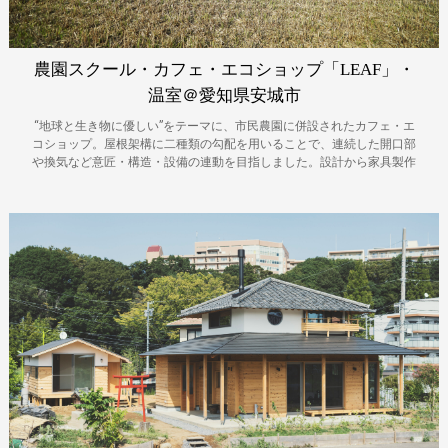
農園スクール・カフェ・エコショップ「LEAF」・
温室＠愛知県安城市
“地球と生き物に優しい”をテーマに、市民農園に併設されたカフェ・エ
コショップ。屋根架構に二種類の勾配を用いることで、連続した開口部
や換気など意匠・構造・設備の連動を目指しました。設計から家具製作
までを担い、一体感のある空間づくりとなりました。地域の材、瓦、煉
瓦など建築も地産地消をテーマとしています。