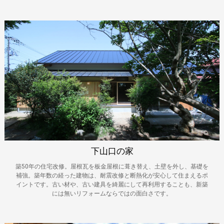
が高い牛舎や鶏舎の建築形式をモチーフとしました。
下山口の家
築50年の住宅改修。屋根瓦を板金屋根に葺き替え、土壁を外し、基礎を
補強。築年数の経った建物は、耐震改修と断熱化が安心して住まえるポ
イントです。古い材や、古い建具を綺麗にして再利用することも、新築
には無いリフォームならではの面白さです。