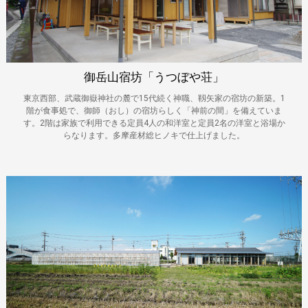
御岳山宿坊「うつぼや荘」
東京西部、武蔵御嶽神社の麓で15代続く神職、靱矢家の宿坊の新築。1
階が食事処で、御師（おし）の宿坊らしく「神前の間」を備えていま
す。2階は家族で利用できる定員4人の和洋室と定員2名の洋室と浴場か
らなります。多摩産材総ヒノキで仕上げました。