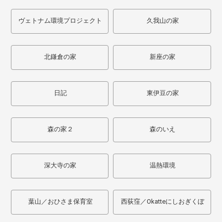
ヴェトナム環境プロジェクト
久我山の家
北鎌倉の家
新座の家
日記
東伊豆の家
森の家２
森のいえ
深大寺の家
温熱環境
葉山／おひさま保育室
西荻窪／Okatteにしおぎくぼ