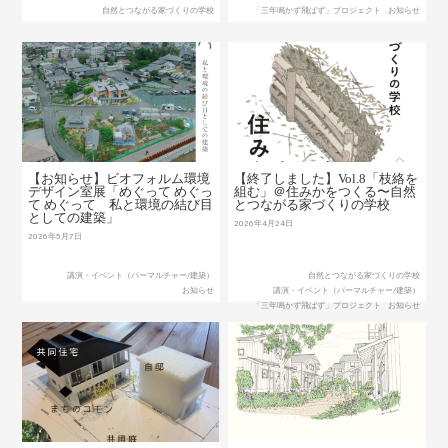
自然とつながる家づくりの学校
「三年鳴かず飛ばず」プロジェクト
お知らせ
【お知らせ】ビオフォルム環境
【終了しました】Vol.8「枝絡を
デザイン室展「めぐって めぐっ
組む」＠住みかをつくる〜自然
て めぐって 私と環境の結び目
とつながる家づくりの学校
としての建築」
2026年4月24日
2026年5月7日
講演・イベント（パーマルチャー/建築）
自然とつながる家づくりの学校
お知らせ
講演・イベント（パーマルチャー/建築）
「三年鳴かず飛ばず」プロジェクト
お知らせ