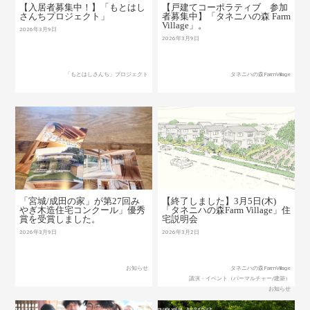
【入居者募集中！】「もとはし
【戸建てコーポラティブ 参加
さんちプロジェクト」
者募集中】「タネニハの森 Farm
Village」。
2026年3月9日
2026年3月9日
「もとはしさんち」プロジェクト
タネニハの森FarmVillage
「宮城/成田の家」が第27回み
【終了しました】3月5日(木)
やぎ木造住宅コンクール」優秀
「タネニハの森Farm Village」住
賞を受賞しました。
宅説明会
2026年3月9日
2026年3月2日
お知らせ
タネニハの森FarmVillage
講演・イベント（パーマルチャー/建築）
お知らせ