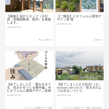
【募集】設計スタッフ（正社
【ご報告】ビオフォルム環境デ
員：実務経験者、既卒）を募集
ザイン室 展
します。
2026年6月17日
2026年7月31日
求人
お知らせ
お知らせ
【終了しました】「畳を仕立て
【終了しました】6月6日（土）
る 住みかをつくる番外編」＠
bioform cafe vol.15「焚き火のよ
ビオフォルム環境デザイン室展
うな住まいづくり」
2026年5月27日
2026年5月19日
ビオフォルム環境デザイン室展
ビオフォルム環境デザイン室展
bioformcafe