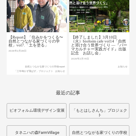
【Report】「住みかをつくる〜
【終了しました】3月10日
自然とつながる家づくりの学
（火）bioform cafe vol14「自然
校」vol7.「土を塗る」
と溶け合う世界づくり ―『パー
マカルチャー実践ガイド』出版
2026年2月28日
記念 お話し会」
2026年2月19日
自然とつながる家づくりの学校report
お知らせ
「三年鳴かず飛ばず」プロジェクト
お知らせ
最近の記事
ビオフォルム環境デザイン室展
「もとはしさんち」プロジェク
ト
タネニハの森FarmVillage
自然とつながる家づくりの学校