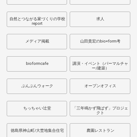
自然とつながる家づくりの学校
求人
report
メディア掲載
山田貴宏のbio×form考
bioformcafe
講演・イベント（パーマルチャ
ー/建築）
ぶんぶんウォーク
オープンオフィス
ちっちゃい辻堂
「三年鳴かず飛ばず」プロジェ
クト
徳島県神山町/大埜地集合住宅
農園レストラン