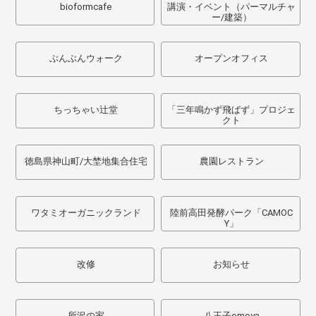
bioformcafe
講演・イベント（パーマルチャ
ー/建築）
ぶんぶんウォーク
オープンオフィス
ちっちゃい辻堂
「三年鳴かず飛ばず」プロジェ
クト
徳島県神山町/大埜地集合住宅
農園レストラン
ワタミオーガニックランド
陸前高田発酵パーク「CAMOC
Y」
改修
お知らせ
所沢の家
八王子omoya