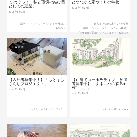
て めぐって 私と環境の結び目
とつながる家づくりの学校
としての建築」
2026年4月24日
2026年5月7日
講演・イベント（パーマルチャー/建築）
自然とつながる家づくりの学校
お知らせ
講演・イベント（パーマルチャー/建築）
「三年鳴かず飛ばず」プロジェクト
お知らせ
【入居者募集中！】「もとはし
【戸建てコーポラティブ 参加
さんちプロジェクト」
者募集中】「タネニハの森 Farm
Village」。
2026年3月9日
2026年3月9日
「もとはしさんち」プロジェクト
タネニハの森FarmVillage