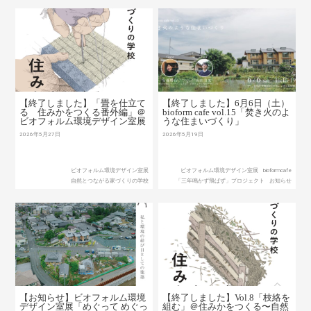
【終了しました】「畳を仕立て
【終了しました】6月6日（土）
る 住みかをつくる番外編」＠
bioform cafe vol.15「焚き火のよ
ビオフォルム環境デザイン室展
うな住まいづくり」
2026年5月27日
2026年5月19日
ビオフォルム環境デザイン室展
ビオフォルム環境デザイン室展
bioformcafe
自然とつながる家づくりの学校
「三年鳴かず飛ばず」プロジェクト
お知らせ
【お知らせ】ビオフォルム環境
【終了しました】Vol.8「枝絡を
デザイン室展「めぐって めぐっ
組む」＠住みかをつくる〜自然