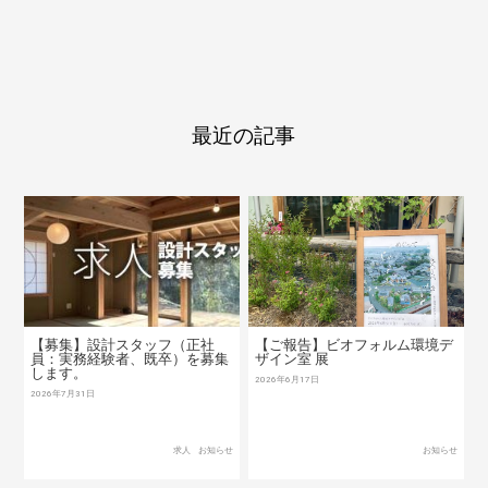
最近の記事
【募集】設計スタッフ（正社
【ご報告】ビオフォルム環境デ
員：実務経験者、既卒）を募集
ザイン室 展
します。
2026年6月17日
2026年7月31日
求人
お知らせ
お知らせ