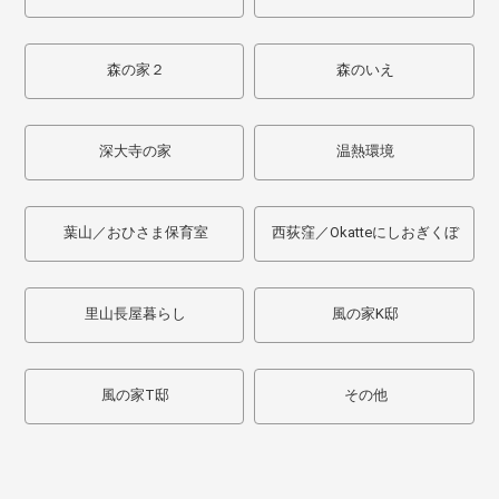
森の家２
森のいえ
深大寺の家
温熱環境
葉山／おひさま保育室
西荻窪／Okatteにしおぎくぼ
里山長屋暮らし
風の家K邸
風の家T邸
その他