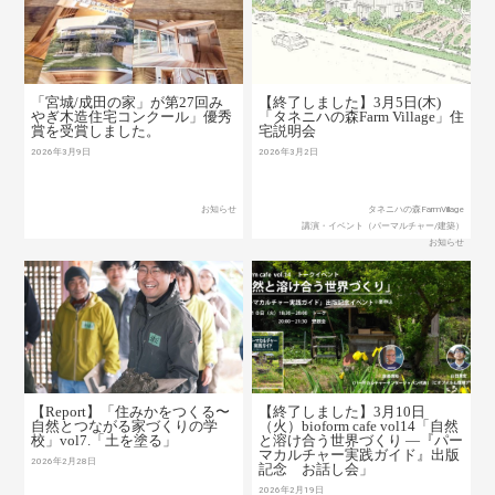
「宮城/成田の家」が第27回み
【終了しました】3月5日(木)
やぎ木造住宅コンクール」優秀
「タネニハの森Farm Village」住
賞を受賞しました。
宅説明会
2026年3月9日
2026年3月2日
お知らせ
タネニハの森FarmVillage
講演・イベント（パーマルチャー/建築）
お知らせ
【Report】「住みかをつくる〜
【終了しました】3月10日
自然とつながる家づくりの学
（火）bioform cafe vol14「自然
校」vol7.「土を塗る」
と溶け合う世界づくり ―『パー
マカルチャー実践ガイド』出版
2026年2月28日
記念 お話し会」
2026年2月19日