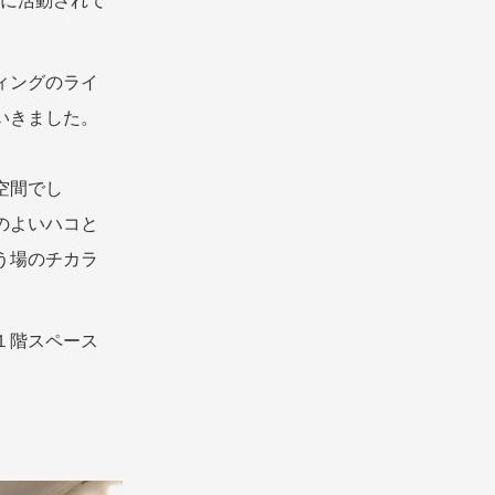
心に活動されて
ィングのライ
いきました。
空間でし
のよいハコと
う場のチカラ
１階スペース