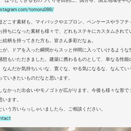
んは、 ほっとできるものづくりを目的に、国分寺、国立地域を中
instagram.com/tomoru088/
ほどこす素材も、マイバックやエプロン、ペンケースやラフテ
お持ちになった素材も様々で、どれもステキにカスタムされて
た絵柄を持ってきた方も。皆さん多彩だなぁ。
たが、ドアを入った瞬間からスッと仲間に入っていけるような
感想もいただきました。建築に携わるものとして、単なる性能
、なんだか気持ちいいな、寛ぐな、やる気になるな、なんてい
っていきたいものだなと思います。
しなかった出会いやモノゴトが広がります。今後も様々な形で
思います。
という方いらっしゃいましたら、ご相談ください。
ontact