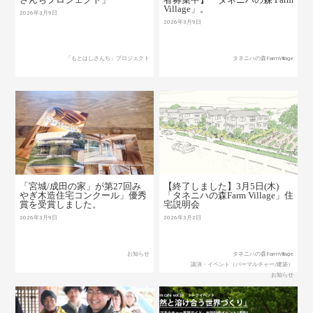
Village」。
2026年3月9日
2026年3月9日
「もとはしさんち」プロジェクト
タネニハの森FarmVillage
「宮城/成田の家」が第27回み
【終了しました】3月5日(木)
やぎ木造住宅コンクール」優秀
「タネニハの森Farm Village」住
賞を受賞しました。
宅説明会
2026年3月9日
2026年3月2日
お知らせ
タネニハの森FarmVillage
講演・イベント（パーマルチャー/建築）
お知らせ