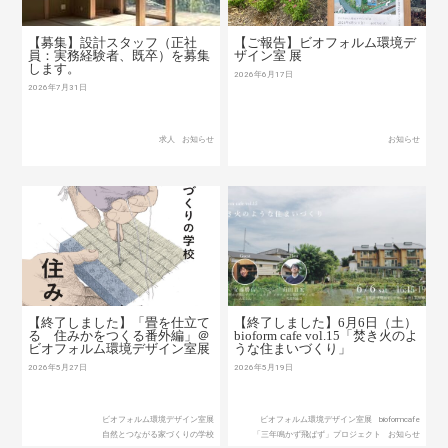
【募集】設計スタッフ（正社
【ご報告】ビオフォルム環境デ
員：実務経験者、既卒）を募集
ザイン室 展
します。
2026年6月17日
2026年7月31日
求人
お知らせ
お知らせ
【終了しました】「畳を仕立て
【終了しました】6月6日（土）
る 住みかをつくる番外編」＠
bioform cafe vol.15「焚き火のよ
ビオフォルム環境デザイン室展
うな住まいづくり」
2026年5月27日
2026年5月19日
ビオフォルム環境デザイン室展
ビオフォルム環境デザイン室展
bioformcafe
自然とつながる家づくりの学校
「三年鳴かず飛ばず」プロジェクト
お知らせ