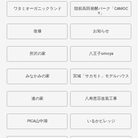
ワタミオーガニックランド
陸前高田発酵パーク「CAMOC
Y」
改修
お知らせ
所沢の家
八王子omoya
みなかみの家
宮城「サカモト」モデルハウス
連の家
八寿恵荘改装工事
PICA山中湖
いるかビレッジ