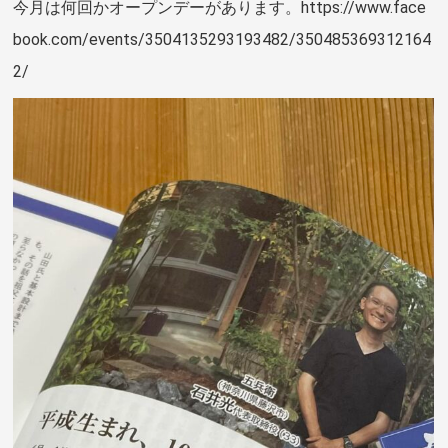
今月は何回かオープンデーがあります。https://www.face
book.com/events/3504135293193482/350485369312164
2/