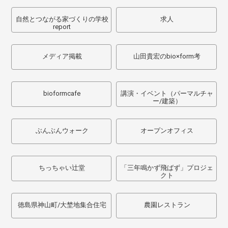
自然とつながる家づくりの学校
求人
report
メディア掲載
山田貴宏のbio×form考
bioformcafe
講演・イベント（パーマルチャ
ー/建築）
ぶんぶんウォーク
オープンオフィス
ちっちゃい辻堂
「三年鳴かず飛ばず」プロジェ
クト
徳島県神山町/大埜地集合住宅
農園レストラン