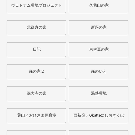
ヴェトナム環境プロジェクト
久我山の家
北鎌倉の家
新座の家
日記
東伊豆の家
森の家２
森のいえ
深大寺の家
温熱環境
葉山／おひさま保育室
西荻窪／Okatteにしおぎくぼ