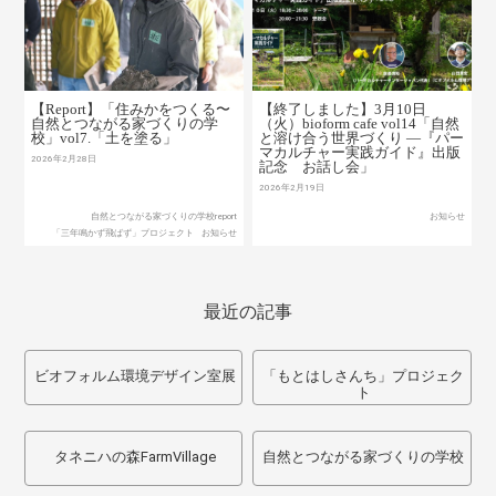
【Report】「住みかをつくる〜
【終了しました】3月10日
自然とつながる家づくりの学
（火）bioform cafe vol14「自然
校」vol7.「土を塗る」
と溶け合う世界づくり ―『パー
マカルチャー実践ガイド』出版
2026年2月28日
記念 お話し会」
2026年2月19日
自然とつながる家づくりの学校report
お知らせ
「三年鳴かず飛ばず」プロジェクト
お知らせ
最近の記事
ビオフォルム環境デザイン室展
「もとはしさんち」プロジェク
ト
タネニハの森FarmVillage
自然とつながる家づくりの学校