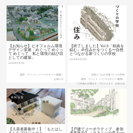
【お知らせ】ビオフォルム環境
【終了しました】Vol.8「枝絡を
デザイン室展「めぐって めぐっ
組む」＠住みかをつくる〜自然
て めぐって 私と環境の結び目
とつながる家づくりの学校
としての建築」
2026年4月24日
2026年5月7日
講演・イベント（パーマルチャー/建築）
自然とつながる家づくりの学校
お知らせ
講演・イベント（パーマルチャー/建築）
「三年鳴かず飛ばず」プロジェクト
お知らせ
【入居者募集中！】「もとはし
【戸建てコーポラティブ 参加
さんちプロジェクト」
者募集中】「タネニハの森 Farm