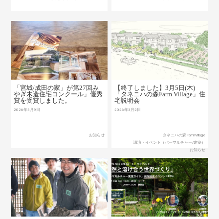
「宮城/成田の家」が第27回み
【終了しました】3月5日(木)
やぎ木造住宅コンクール」優秀
「タネニハの森Farm Village」住
賞を受賞しました。
宅説明会
2026年3月9日
2026年3月2日
お知らせ
タネニハの森FarmVillage
講演・イベント（パーマルチャー/建築）
お知らせ