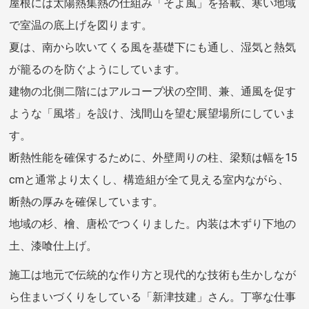
屋根には太陽熱集熱の仕組み「そよ風」を搭載、寒い地域
で室温の底上げを図ります。
夏は、南から吹いてくる風を基礎下にも通し、湿気と熱気
が籠るのを防ぐようにしています。
建物の北側二階にはアルコーブ状の空間、兼、通風を促す
ような「風塔」を設け、浅間山を望む展望場所にしていま
す。
断熱性能を確保するために、外壁周りの柱、梁類は幅を15
cmと通常より太くし、構造組が全て見える室内ながら、
断熱の厚みを確保しています。
地域の杉、檜、唐松でつくりました。内装は木ずり下地の
土、漆喰仕上げ。
施工は地元で伝統的な作り方と現代的な技術も生かしなが
ら住まいづくりをしている「新津技建」さん。丁寧な仕事