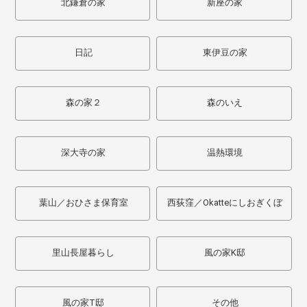
北鎌倉の家
新座の家
日記
東伊豆の家
森の家２
森のいえ
深大寺の家
温熱環境
葉山／おひさま保育室
西荻窪／Okatteにしおぎくぼ
里山長屋暮らし
風の家K邸
風の家T邸
その他