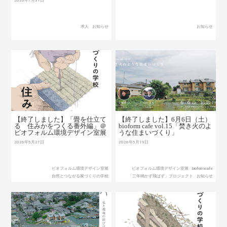
2026年7月31日
求人
お知らせ
お知らせ
【終了しました】「畳を仕立て
【終了しました】6月6日（土）
る 住みかをつくる番外編」＠
bioform cafe vol.15「焚き火のよ
ビオフォルム環境デザイン室展
うな住まいづくり」
2026年5月27日
2026年5月19日
ビオフォルム環境デザイン室展
ビオフォルム環境デザイン室展
bioformcafe
自然とつながる家づくりの学校
「三年鳴かず飛ばず」プロジェクト
お知らせ