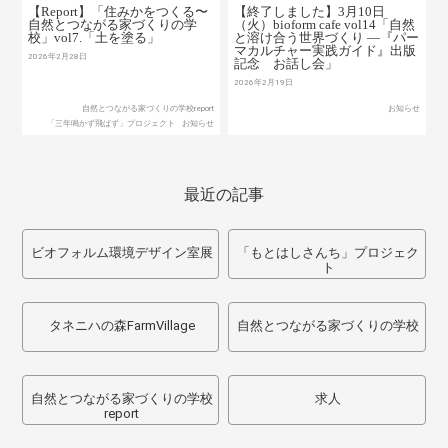
【Report】「住みかをつくる〜
【終了しました】3月10日
自然とつながる家づくりの学
（火）bioform cafe vol14「自然
校」vol7.「土を塗る」
と溶け合う世界づくり ―『パー
マカルチャー実践ガイド』出版
2026年2月28日
記念 お話し会」
2026年2月19日
自然とつながる家づくりの学校report
お知らせ
「三年鳴かず飛ばず」プロジェクト
お知らせ
最近の記事
ビオフォルム環境デザイン室展
「もとはしさんち」プロジェク
ト
タネニハの森FarmVillage
自然とつながる家づくりの学校
自然とつながる家づくりの学校
求人
report