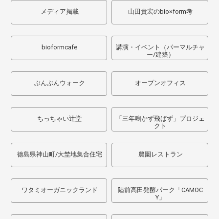
メディア掲載
山田貴宏のbio×form考
bioformcafe
講演・イベント（パーマルチャ
ー/建築）
ぶんぶんウォーク
オープンオフィス
ちっちゃい辻堂
「三年鳴かず飛ばず」プロジェ
クト
徳島県神山町/大埜地集合住宅
農園レストラン
ワタミオーガニックランド
陸前高田発酵パーク「CAMOC
Y」