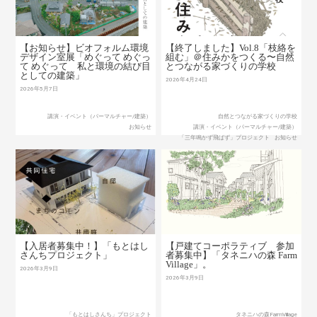
【お知らせ】ビオフォルム環境
【終了しました】Vol.8「枝絡を
デザイン室展「めぐって めぐっ
組む」＠住みかをつくる〜自然
て めぐって 私と環境の結び目
とつながる家づくりの学校
としての建築」
2026年4月24日
2026年5月7日
講演・イベント（パーマルチャー/建築）
自然とつながる家づくりの学校
お知らせ
講演・イベント（パーマルチャー/建築）
「三年鳴かず飛ばず」プロジェクト
お知らせ
【入居者募集中！】「もとはし
【戸建てコーポラティブ 参加
さんちプロジェクト」
者募集中】「タネニハの森 Farm
Village」。
2026年3月9日
2026年3月9日
「もとはしさんち」プロジェクト
タネニハの森FarmVillage