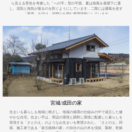
ら見える景色を考慮した「への字」型の平面、夏は南風を基礎下に通
し、湿気と熱気が籠るのを防ぐようにしています。二階には通風を促す
「風塔」を設け、浅間山を望む展望場所にしています
宮城/成田の家
住まいも暮らしも地域に根ざし、地場の循環の仕組みの中で成立した健
やかな住宅。住まい手は、周辺の環境と調和し環境に配慮した暮らしを
実現する「さとのえ」のようなお住まいを希望された。「さとのえ」同
様、施工者である「坂元植林の家」の自社の山の木を伐採、製材、乾燥