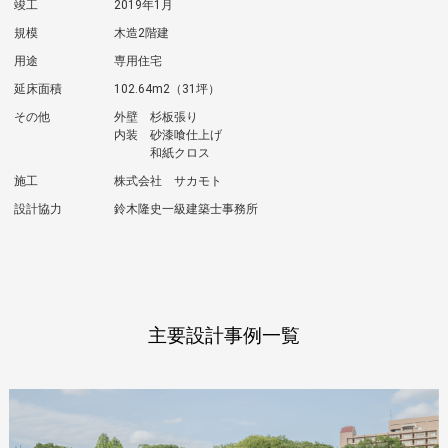
竣工
2019年1月
規模
木造2階建
用途
専用住宅
延床面積
102.64m2（31坪）
その他
外壁 杉板張り
内装 砂漆喰仕上げ
和紙クロス
施工
株式会社 サカモト
設計協力
鈴木隆史一級建築士事務所
主要設計事例一覧