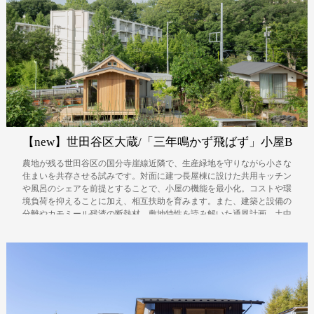
【new】世田谷区大蔵/「三年鳴かず飛ばず」小屋B
農地が残る世田谷区の国分寺崖線近隣で、生産緑地を守りながら小さな
住まいを共存させる試みです。対面に建つ長屋棟に設けた共用キッチン
や風呂のシェアを前提とすることで、小屋の機能を最小化。コストや環
境負荷を抑えることに加え、相互扶助を育みます。また、建築と設備の
分離やカモミール残渣の断熱材、敷地特性を読み解いた通風計画、土中
環境への配慮、ワークショップを通した「現代の結」など、様々な試み
を行う取り組みとなりました。