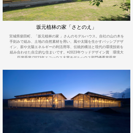
坂元植林の家「さとのえ」
宮城県柴田町、「坂元植林の家 」さんのモデルハウス。自社の山の木を
手刻みで組み、土地の自然素材を用い、風や太陽を生かすパッシブデザ
イン、薪や太陽エネルギーの利活用等、伝統的構法と現代の環境技術を
組み合わせた自立的な住まいです。※2023年ウッドデザイン賞 環境大
臣賞受賞/2023年エコハウス大賞モデルハウス部門優秀賞受賞