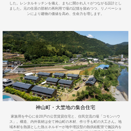
した。レンタルキッチンを備え、まちに開かれ人々がつながる設計とし
ました。元の住居の部材の再利用で場の記憶を留めつつ、リノベーショ
ンにより建物の価値を高め、生命力を増します。
神山町・大埜地の集合住宅
家族用を中心に全20戸の公営賃貸住宅と、住民交流の場「コモンハウ
ス」。構造、内外装材は全て神山町の木材、作り手も町の大工さん。地
域木材を熱源とした熱エネルギーが地中埋設型の熱供給配管で施設内を