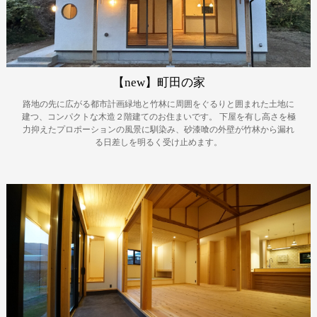
【new】町田の家
路地の先に広がる都市計画緑地と竹林に周囲をぐるりと囲まれた土地に
建つ、コンパクトな木造２階建てのお住まいです。
下屋を有し高さを極
力抑えたプロポーションの風景に馴染み、砂漆喰の外壁が竹林から漏れ
る日差しを明るく受け止めます。