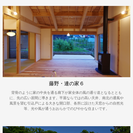
藤野・連の家６
背骨のように家の中央を通る廊下が家全体の風の通り道となるととも
に、先の広い居間に導きます。平屋ならではの高い天井、南北の通風や
風景を望む引込戸による大きな開口部、各所に設けた天窓からの自然光
等、光や風が通うおおらかでのびやかな住まいです。