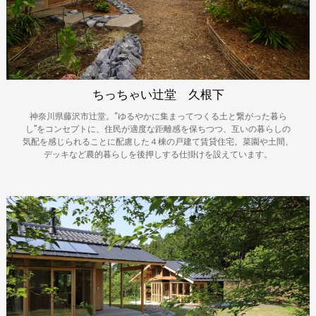
ちっちゃい辻堂 久根下
神奈川県藤沢市辻堂。“ゆるやかに集まってつくる土と繋がった暮ら
し”をコンセプトに、住民が適度な距離感を保ちつつ、互いの暮らしの
気配を感じられることに配慮した４棟の戸建て賃貸住宅。菜園や土間、
デッキなど農的暮らしを後押しする仕掛けを設えています。