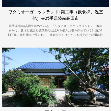
ワタミオーガニックランド1期工事（飲食棟、温室
他）＠岩手県陸前高田市
岩手県/陸前高田で進めている、『ワタミオーガニックランド』。数年
をかけ、農場と施設と循環型の仕組みを備えた場を作っていく計画の1
期工事。農村地域で見られる、簡素なつくりながらも採光などの機能性
が高い牛舎や鶏舎の建築形式をモチーフとしました。