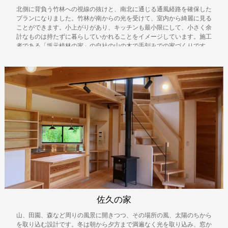
北側に背負う竹林への視線の抜けと、南北に通じる通風経路を確保した
プランになりました。竹林が南からの光を受けて、室内から綺麗に見る
ことができます。小上がりがあり、キッチンも最小限にして、小さく余
計なものは持たずに暮らしていかれることをイメージしています。施工
者である「坂元植林の家」の自社の山の木で手刻みでの家づくりです。
佐久の家
山、田園、森など周りの風景に開きつつ、その場所の風、太陽のちから
を取り込む設計です。冬は朝から夕方まで満遍なく光を取り込み、窓か