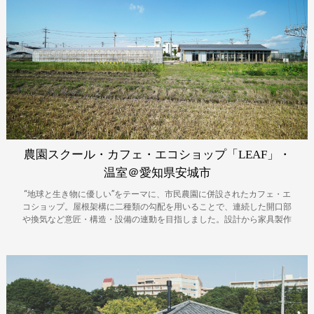
農園スクール・カフェ・エコショップ「LEAF」・
温室＠愛知県安城市
“地球と生き物に優しい”をテーマに、市民農園に併設されたカフェ・エ
コショップ。屋根架構に二種類の勾配を用いることで、連続した開口部
や換気など意匠・構造・設備の連動を目指しました。設計から家具製作
までを担い、一体感のある空間づくりとなりました。地域の材、瓦、煉
瓦など建築も地産地消をテーマとしています。