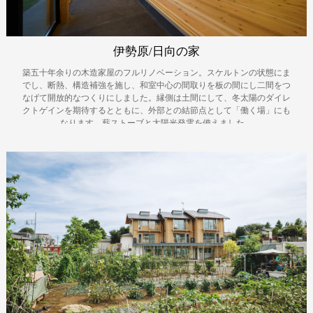
伊勢原/日向の家
築五十年余りの木造家屋のフルリノベーション。スケルトンの状態にま
でし、断熱、構造補強を施し、和室中心の間取りを板の間にし二間をつ
なげて開放的なつくりにしました。縁側は土間にして、冬太陽のダイレ
クトゲインを期待するとともに、外部との結節点として「働く場」にも
なります。薪ストーブと太陽光発電を備えました。