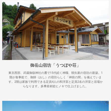
御岳山宿坊「うつぼや荘」
東京西部、武蔵御嶽神社の麓で15代続く神職、靱矢家の宿坊の新築。1
階が食事処で、御師（おし）の宿坊らしく「神前の間」を備えていま
す。2階は家族で利用できる定員4人の和洋室と定員2名の洋室と浴場か
らなります。多摩産材総ヒノキで仕上げました。