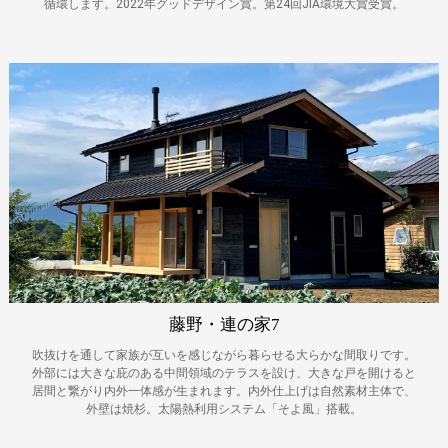
循環します。2022年グッドデザイン賞。第24回JIA環境大賞受賞。
藤野・連の家7
吹抜けを通して家族が互いを感じながら暮らせる大らかな間取りです。
外部には大きな庇のある中間領域のテラスを設け、大きな戸を開けると
居間と繋がり内外一体感が生まれます。内外仕上げは自然素材主体で、
外壁は焼杉。太陽熱利用システム「そよ風」搭載。