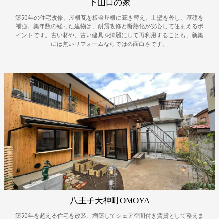
下山口の家
築50年の住宅改修。屋根瓦を板金屋根に葺き替え、土壁を外し、基礎を
補強。築年数の経った建物は、耐震改修と断熱化が安心して住まえるポ
イントです。古い材や、古い建具を綺麗にして再利用することも、新築
には無いリフォームならではの面白さです。
八王子天神町OMOYA
築50年を超える住宅を改装、増築してシェア空間付き賃貸として整えま