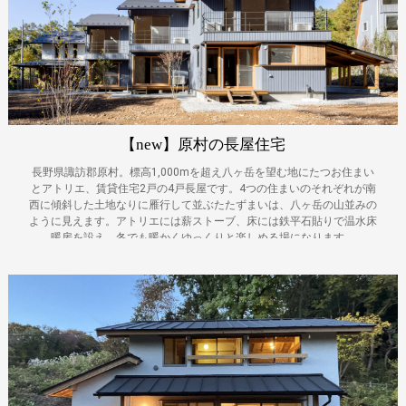
【new】原村の長屋住宅
長野県諏訪郡原村。標高1,000mを超え八ヶ岳を望む地にたつお住まい
とアトリエ、賃貸住宅2戸の4戸長屋です。4つの住まいのそれぞれが南
西に傾斜した土地なりに雁行して並ぶたたずまいは、八ヶ岳の山並みの
ように見えます。アトリエには薪ストーブ、床には鉄平石貼りで温水床
暖房を設え、冬でも暖かくゆっくりと楽しめる場になります。