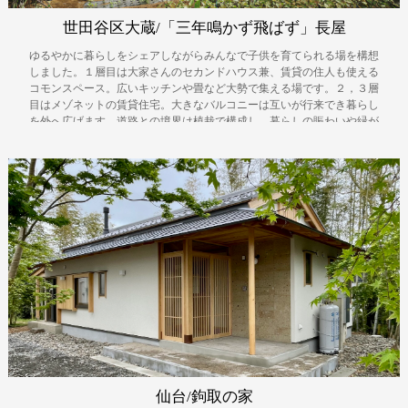
世田谷区大蔵/「三年鳴かず飛ばず」長屋
ゆるやかに暮らしをシェアしながらみんなで子供を育てられる場を構想
しました。１層目は大家さんのセカンドハウス兼、賃貸の住人も使える
コモンスペース。広いキッチンや畳など大勢で集える場です。２，３層
目はメゾネットの賃貸住宅。大きなバルコニーは互いが行来でき暮らし
を外へ広げます。道路との境界は植栽で構成し、暮らしの賑わいや緑が
まちへもれだすことを意図しています。
仙台/鉤取の家