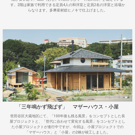
す。2階は家族で利用できる定員4人の和洋室と定員2名の洋室と浴場か
らなります。多摩産材総ヒノキで仕上げました。
「三年鳴かず飛ばず」 マザーハウス・小屋
世田谷区大蔵地区にて、「100年後も残る風景」をコンセプトとした長
屋プロジェクトと、「世代に合わせて変化する風景」をコンセプトとし
た小屋プロジェクトが進行中ですが、今回は、小屋プロジェクトでの
「マザーハウス」と「小屋」の2棟が竣工しました。