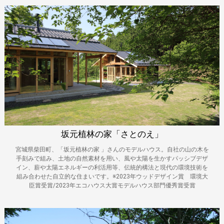
坂元植林の家「さとのえ」
宮城県柴田町、「坂元植林の家 」さんのモデルハウス。自社の山の木を
手刻みで組み、土地の自然素材を用い、風や太陽を生かすパッシブデザ
イン、薪や太陽エネルギーの利活用等、伝統的構法と現代の環境技術を
組み合わせた自立的な住まいです。※2023年ウッドデザイン賞 環境大
臣賞受賞/2023年エコハウス大賞モデルハウス部門優秀賞受賞