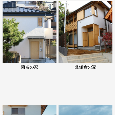
菊名の家
北鎌倉の家