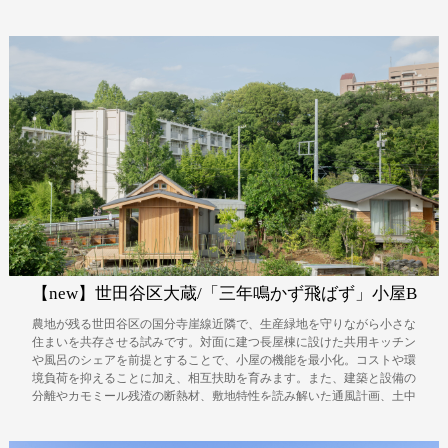
【new】世田谷区大蔵/「三年鳴かず飛ばず」小屋B
農地が残る世田谷区の国分寺崖線近隣で、生産緑地を守りながら小さな
住まいを共存させる試みです。対面に建つ長屋棟に設けた共用キッチン
や風呂のシェアを前提とすることで、小屋の機能を最小化。コストや環
境負荷を抑えることに加え、相互扶助を育みます。また、建築と設備の
分離やカモミール残渣の断熱材、敷地特性を読み解いた通風計画、土中
環境への配慮、ワークショップを通した「現代の結」など、様々な試み
を行う取り組みとなりました。