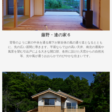
藤野・連の家６
背骨のように家の中央を通る廊下が家全体の風の通り道となるととも
に、先の広い居間に導きます。平屋ならではの高い天井、南北の通風や
風景を望む引込戸による大きな開口部、各所に設けた天窓からの自然光
等、光や風が通うおおらかでのびやかな住まいです。