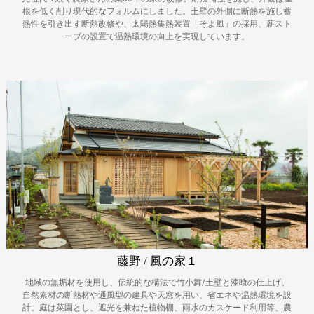
根を低く削り現代的なフォルムにしました。土壁の外側に断熱を施し蓄
熱性を引き出す断熱改修や、太陽熱集熱装置「そよ風」の採用、薪スト
ーブの設置で温熱環境の向上を実現しています。
藤野 / 風の家１
地域の無垢材を使用し、伝統的な構法で竹小舞/土壁と漆喰の仕上げ。
自然素材の断熱材や通風型の建具や天窓を用い、省エネや温熱環境を設
計。庭は菜園とし、遮光を兼ねた植物棚、雨水のカスケード利用等、農