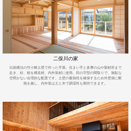
二俣川の家
伝統構法の竹小舞土壁で作った平屋。住まい手と多摩の山や製材所まで
赴き、杉、桧を構造材、内外装材に使用。田の字型の間取りで、無駄な
空間がない合理的な配置です。土壁の蓄熱性を確保するため外壁側に断
熱を施し、内外装は土と木で調湿性も期待できます。