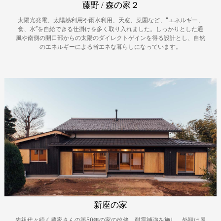
藤野 / 森の家２
太陽光発電、太陽熱利用や雨水利用、天窓、菜園など、“エネルギー、
食、水”を自給できる仕掛けを多く取り入れました。しっかりとした通
風や南側の開口部からの太陽のダイレクトゲインを得る設計とし、自然
のエネルギーによる省エネな暮らしになっています。
新座の家
先祖代々続く農家さんの築50年の家の改修。耐震補強を施し、外観は屋