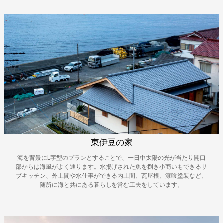
東伊豆の家
海を背景にL字型のプランとすることで、一日中太陽の光が当たり開口
部からは海風がよく通ります。水揚げされた魚を捌き小商いもできるサ
ブキッチン、外土間や水仕事ができる内土間、瓦屋根、漆喰塗装など、
随所に海と共にある暮らしを営む工夫をしています。