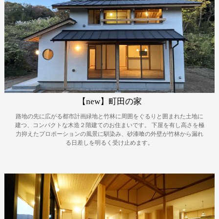
【new】町田の家
路地の先に広がる都市計画緑地と竹林に周囲をぐるりと囲まれた土地に
建つ、コンパクトな木造２階建てのお住まいです。
下屋を有し高さを極
力抑えたプロポーションの風景に馴染み、砂漆喰の外壁が竹林から漏れ
る日差しを明るく受け止めます。