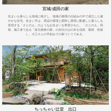
宮城/成田の家
住まいも暮らしも地域に根ざし、地場の循環の仕組みの中で成立した健
やかな住宅。住まい手は、周辺の環境と調和し環境に配慮した暮らしを
実現する「さとのえ」のようなお住まいを希望された。「さとのえ」同
様、施工者である「坂元植林の家」の自社の山の木を伐採、製材、乾燥
し、大工さんの手刻みでの家づくりである。
ちっちゃい辻堂 出口