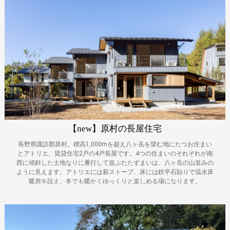
【new】原村の長屋住宅
長野県諏訪郡原村。標高1,000mを超え八ヶ岳を望む地にたつお住まい
とアトリエ、賃貸住宅2戸の4戸長屋です。4つの住まいのそれぞれが南
西に傾斜した土地なりに雁行して並ぶたたずまいは、八ヶ岳の山並みの
ように見えます。アトリエには薪ストーブ、床には鉄平石貼りで温水床
暖房を設え、冬でも暖かくゆっくりと楽しめる場になります。