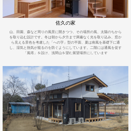
佐久の家
山、田園、森など周りの風景に開きつつ、その場所の風、太陽のちから
を取り込む設計です。冬は朝から夕方まで満遍なく光を取り込み、窓か
ら見える景色を考慮した「への字」型の平面、夏は南風を基礎下に通
し、湿気と熱気が籠るのを防ぐようにしています。二階には通風を促す
「風塔」を設け、浅間山を望む展望場所にしています