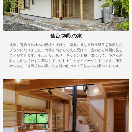
仙台/鉤取の家
北側に背負う竹林への視線の抜けと、南北に通じる通風経路を確保した
プランになりました。竹林が南からの光を受けて、室内から綺麗に見る
ことができます。小上がりがあり、キッチンも最小限にして、小さく余
計なものは持たずに暮らしていかれることをイメージしています。施工
者である「坂元植林の家」の自社の山の木で手刻みでの家づくりです。