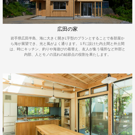
広田の家
岩手県広田半島、海に大きく開きL字型のプランとすることで各部屋か
ら海が展望でき、光と風がよく通ります。１Fに設けた内土間と外土間
は、時にキッチン、釣りや海遊びの着替え、友人が集う場所など外部と
内部、人とモノの流れの結節点の役割を果たします。