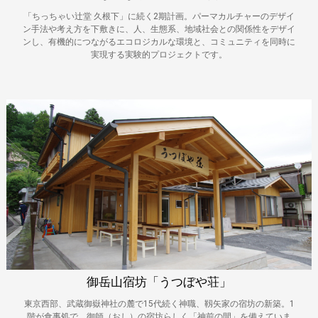
「ちっちゃい辻堂 久根下」に続く2期計画。パーマカルチャーのデザイ
ン手法や考え方を下敷きに、人、生態系、地域社会との関係性をデザイ
ンし、有機的につながるエコロジカルな環境と、コミュニティを同時に
実現する実験的プロジェクトです。
御岳山宿坊「うつぼや荘」
東京西部、武蔵御嶽神社の麓で15代続く神職、靱矢家の宿坊の新築。1
階が食事処で、御師（おし）の宿坊らしく「神前の間」を備えていま