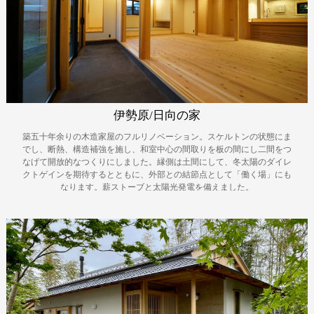
伊勢原/日向の家
築五十年余りの木造家屋のフルリノベーション。スケルトンの状態にま
でし、断熱、構造補強を施し、和室中心の間取りを板の間にし二間をつ
なげて開放的なつくりにしました。縁側は土間にして、冬太陽のダイレ
クトゲインを期待するとともに、外部との結節点として「働く場」にも
なります。薪ストーブと太陽光発電を備えました。