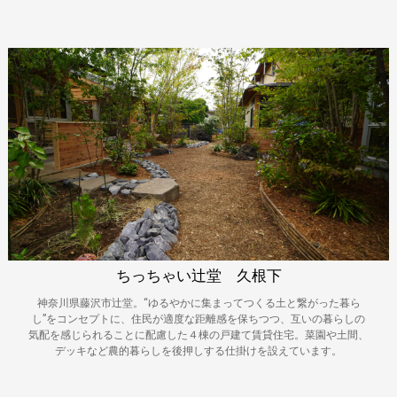
ちっちゃい辻堂 久根下
神奈川県藤沢市辻堂。“ゆるやかに集まってつくる土と繋がった暮ら
し”をコンセプトに、住民が適度な距離感を保ちつつ、互いの暮らしの
気配を感じられることに配慮した４棟の戸建て賃貸住宅。菜園や土間、
デッキなど農的暮らしを後押しする仕掛けを設えています。