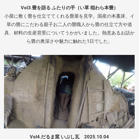
Vol3.畳を語る ふたりの手（い草 稲わら本畳）
小屋に敷く畳を仕立ててくれる畳屋を見学。国産の本藁床、イ
草の畳にこだわる親子お二人の畳職人から畳の仕立て方や道
具、材料の生産背景についてうかがいました。熱意あるお話か
ら畳の奥深さや魅力に触れた1日でした。
Vol4.だるま窯 いぶし瓦 2025.10.04