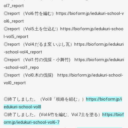
ol7_report
◎report （Vol6.竹を編む）https://bioform.jp/iedukuri-school-v
ol6_report
◎report （Vol5.土を仕込む）https://bioform.jp/iedukuri-schoo
l-vol5_report
◎report （Vol4.だるま窯 いぶし瓦）https://bioform.jp/iedukuri
-school-vol4_report
◎report （Vol1.竹の伐採・小舞竹) https://bioform.jp/iedukuri
-school-vol1_repo
◎report （Vol0.木の伐採) https://bioform.jp/iedukuri-school-
vol0_report
◎終了しました。（Vol.8「枝絡を組む」）
https://bioform.jp/i
edukuri-school-vol8
◎終了しました。 (Vol.6竹を編む、Vol.7土を塗る）
https://biof
orm.jp/iedukuri-school-vol6-7