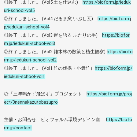
◎終了しました。 (Vol5.土を仕込む)
https://bioform.jp/ieduk
uri-school-vol5
◎終了しました。 (Vol4.だるま窯 いぶし瓦)
https://bioform.j
p/iedukuri-school-vol4
◎終了しました。 (Vol3.畳を語る ふたりの手)
https://biofor
m.jp/iedukuri-school-vol3
◎終了しました。 (Vol2.雑木林の散策と植生観察)
https://biofo
rm.jp/iedukuri-school-vol2
◎終了しました。 (Vol1.竹の伐採・小舞竹）
https://bioform.jp/
iedukuri-school-vol1
◎「三年鳴かず飛ばず」プロジェクト
https://bioform.jp/proj
ect/3nennakazutobazupro
主催・お問合せ ビオフォルム環境デザイン室
https://biofo
rm.jp/contact